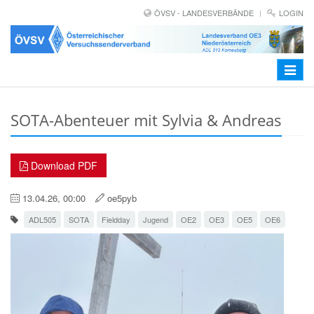
ÖVSV - LANDESVERBÄNDE
LOGIN
Toggle
navigat
SOTA-Abenteuer mit Sylvia & Andreas
Download PDF
13.04.26, 00:00
oe5pyb
ADL505
SOTA
Fieldday
Jugend
OE2
OE3
OE5
OE6