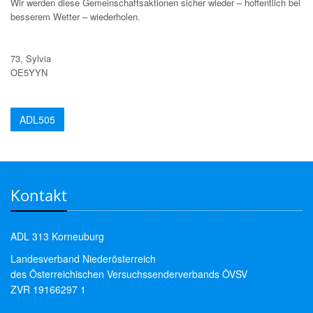
Wir werden diese Gemeinschaftsaktionen sicher wieder – hoffentlich bei
besserem Wetter – wiederholen.
73, Sylvia
OE5YYN
ADL505
Kontakt
ADL 313 Korneuburg
Landesverband Niederösterreich
des Österreichischen Versuchssenderverbands ÖVSV
ZVR 19166297 1