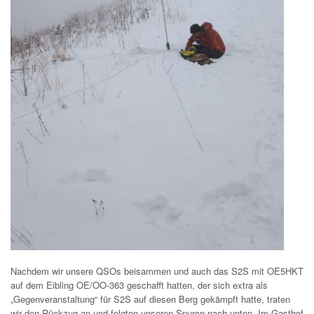
Nachdem wir unsere QSOs beisammen und auch das S2S mit OE5HKT
auf dem Eibling OE/OO-363 geschafft hatten, der sich extra als
„Gegenveranstaltung“ für S2S auf diesen Berg gekämpft hatte, traten
wir den Rückzug an und folgten unseren Spuren nach unten. Im Gasthof