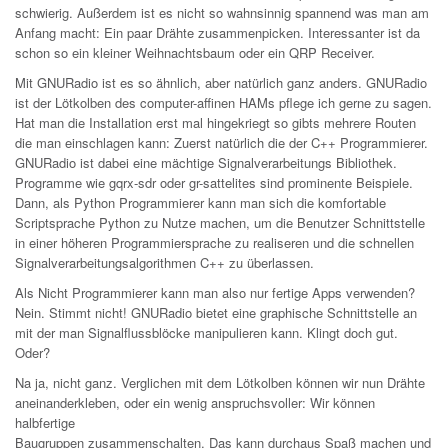
schwierig.
Außerdem
ist es nicht so wahnsinnig spannend was man am
Anfang macht: Ein paar Drähte zusammenpicken. Interessanter ist da
schon so ein kleiner Weihnachtsbaum oder ein QRP Receiver.
Mit GNURadio
ist es so ähnlich, aber natürlich ganz anders. GNURadio
ist der Lötkolben des computer-affinen HAMs pflege ich gerne zu sagen.
Hat man die Installation erst mal hingekriegt so
gibts
mehrere Routen
die man einschlagen kann: Zuerst natürlich die der C++ Programmierer
.
GNURadio
ist dabei eine mächtige
Signalverarbeitungs
Bibliothek.
Programme wie
gqrx-sdr
oder
gr-sattelites
sind prominente Beispiele.
Dann, als Python Programmierer
kann man sich die komfortable
Scriptsprache Python zu Nutze machen, um die Benutzer Schnittstelle
in einer höheren Programmiersprache zu
realiseren
und die schnellen
Signalverarbeitungsalgorithmen C++ zu überlassen.
Als Nicht Programmierer kann man also nur fertige Apps verwenden?
Nein. Stimmt nicht! GNURadio
bietet eine graphische Schnittstelle an
mit der man Signalflussblöcke manipulieren kann. Klingt doch gut.
Oder?
Na ja, nicht ganz. Verglichen mit dem Lötkolben können wir nun Drähte
aneinanderkleben, oder ein wenig anspruchsvoller: Wir können
halbfertige
Baugruppen zusammenschalten. Das kann durchaus
Spaß
machen und