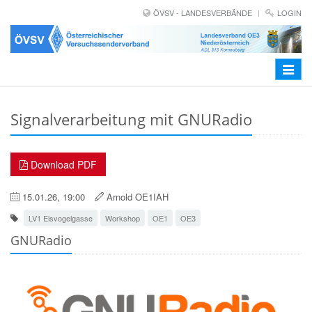
ÖVSV - LANDESVERBÄNDE
LOGIN
Toggle
navigat
Signalverarbeitung mit GNURadio
Download PDF
15.01.26, 19:00
Arnold OE1IAH
LV1 Eisvogelgasse
Workshop
OE1
OE3
GNURadio