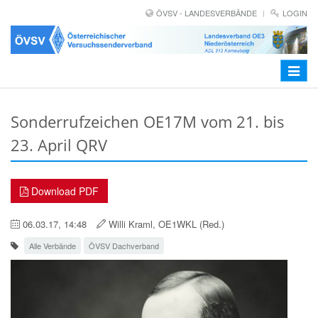
ÖVSV - LANDESVERBÄNDE
LOGIN
Toggle
navigat
Sonderrufzeichen OE17M vom 21. bis
23. April QRV
Download PDF
06.03.17, 14:48
Willi Kraml, OE1WKL (Red.)
Alle Verbände
ÖVSV Dachverband