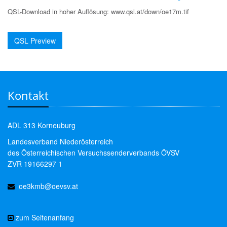
QSL-Download in hoher Auflösung: www.qsl.at/down/oe17m.tif
QSL Preview
Kontakt
ADL 313 Korneuburg
Landesverband Niederösterreich
des Österreichischen Versuchssenderverbands ÖVSV
ZVR 19166297 1
oe3kmb@oevsv.at
zum Seitenanfang