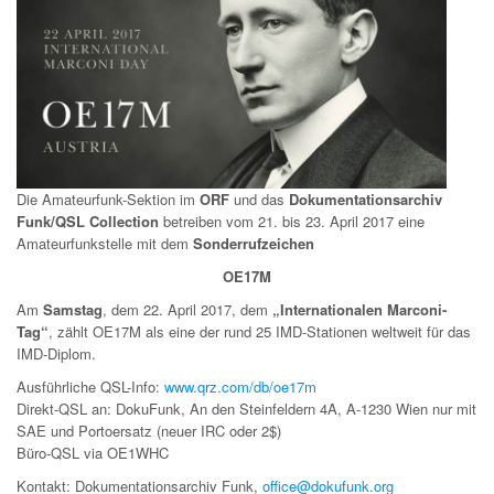
Die Amateurfunk-Sektion im
ORF
und das
Dokumentationsarchiv
Funk/QSL Collection
betreiben vom 21. bis 23. April 2017 eine
Amateurfunkstelle mit dem
Sonderrufzeichen
OE17M
Am
Samstag
, dem 22. April 2017, dem
„Internationalen Marconi-
Tag“
, zählt OE17M als eine der rund 25 IMD-Stationen weltweit für das
IMD-Diplom.
Ausführliche QSL-Info:
www.qrz.com/db/oe17m
Direkt-QSL an: DokuFunk, An den Steinfeldern 4A, A-1230 Wien nur mit
SAE und Portoersatz (neuer IRC oder 2$)
Büro-QSL via OE1WHC
Kontakt: Dokumentationsarchiv Funk,
office@dokufunk.org