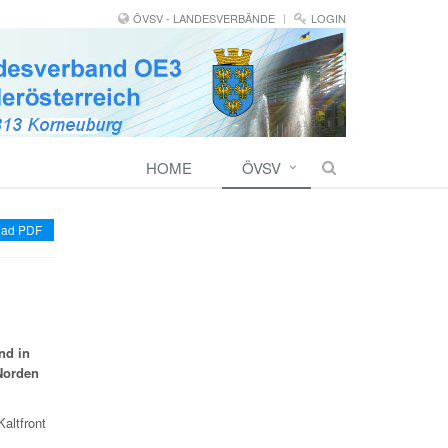
ÖVSV - LANDESVERBÄNDE
LOGIN
HOME
ÖVSV
ad PDF
nd in
Norden
altfront