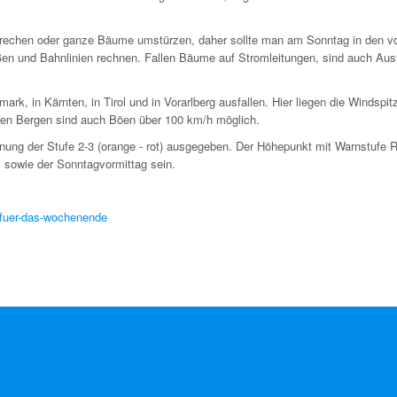
brechen oder ganze Bäume umstürzen, daher sollte man am Sonntag in den 
en und Bahnlinien rechnen. Fallen Bäume auf Stromleitungen, sind auch Ausf
mark, in Kärnten, in Tirol und in Vorarlberg ausfallen. Hier liegen die Windspit
n Bergen sind auch Böen über 100 km/h möglich.
nung der Stufe 2-3 (orange - rot) ausgegeben. Der Höhepunkt mit Warnstufe 
 sowie der Sonntagvormittag sein.
-fuer-das-wochenende