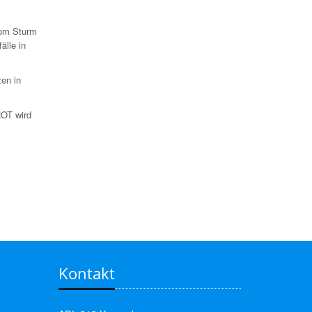
vom Sturm
älle in
zen in
ROT wird
Kontakt