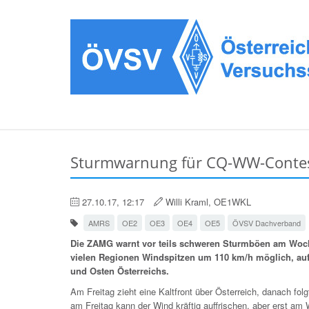
Sturmwarnung für CQ-WW-Contes
27.10.17, 12:17
Willi Kraml, OE1WKL
AMRS
OE2
OE3
OE4
OE5
ÖVSV Dachverband
Die ZAMG warnt vor teils schweren Sturmböen am Woch
vielen Regionen Windspitzen um 110 km/h möglich, au
und Osten Österreichs.
Am Freitag zieht eine Kaltfront über Österreich, danach folg
am Freitag kann der Wind kräftig auffrischen, aber erst am