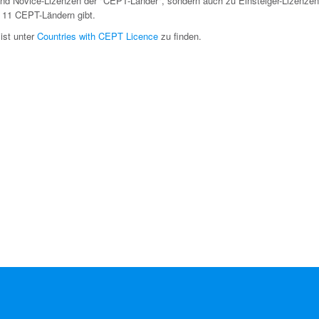
 und Novice-Lizenzen der "CEPT-Länder", sondern auch zu Einsteiger-Lizenzen
n 11 CEPT-Ländern gibt.
 ist unter
Countries with CEPT Licence
zu finden.