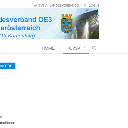
ÖVSV - LANDESVERBÄNDE
LOGIN
HOME
ÖVSV
ad PDF
te
ormationen