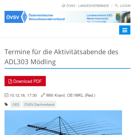
ÖVSV - LANDESVERBÄNDE
LOGIN
Toggle
navigat
Termine für die Aktivitätsabende des
ADL303 Mödling
Download PDF
10.12.16, 17:30
Willi Kraml, OE1WKL (Red.)
OE3
ÖVSV Dachverband