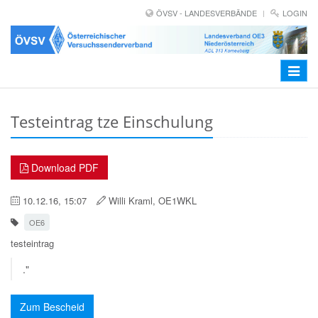
ÖVSV - LANDESVERBÄNDE
LOGIN
Toggle
navigat
Testeintrag tze Einschulung
Download PDF
10.12.16, 15:07
Willi Kraml, OE1WKL
OE6
testeintrag
."
Zum Bescheid