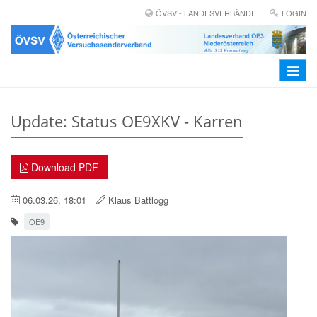
ÖVSV - LANDESVERBÄNDE
LOGIN
Toggle
navigat
Update: Status OE9XKV - Karren
Download PDF
06.03.26, 18:01
Klaus Battlogg
OE9