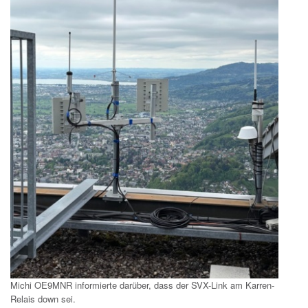
Michi OE9MNR informierte darüber, dass der SVX-Link am Karren-
Relais down sei.