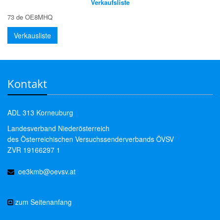
Verkaufsliste
73 de OE8MHQ
Verkausliste
Kontakt
ADL 313 Korneuburg
Landesverband Niederösterreich
des Österreichischen Versuchssenderverbands ÖVSV
ZVR 19166297 1
oe3kmb@oevsv.at
zum Seitenanfang