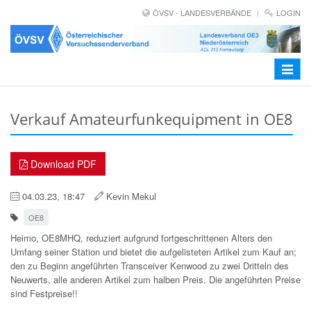
ÖVSV - LANDESVERBÄNDE
LOGIN
Toggle
navigat
Verkauf Amateurfunkequipment in OE8
Download PDF
04.03.23, 18:47
Kevin Mekul
OE8
Heimo, OE8MHQ, reduziert aufgrund fortgeschrittenen Alters den
Umfang seiner Station und bietet die aufgelisteten Artikel zum Kauf an;
den zu Beginn angeführten Transceiver Kenwood zu zwei Dritteln des
Neuwerts, alle anderen Artikel zum halben Preis. Die angeführten Preise
sind Festpreise!!