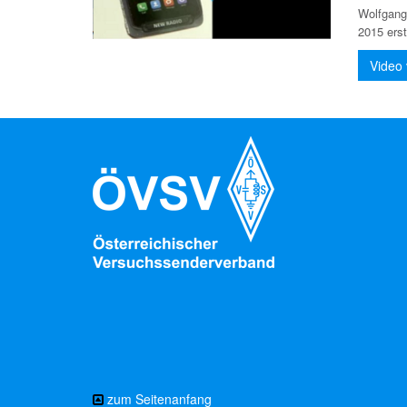
Wolfgan
2015 ers
Video
zum Seitenanfang