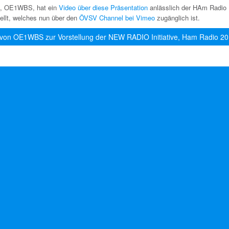
g, OE1WBS, hat ein
Video über diese Präsentation
anlässlich der HAm Radio
tellt, welches nun über den
ÖVSV Channel bei Vimeo
zugänglich ist.
 von OE1WBS zur Vorstellung der NEW RADIO Initiative, Ham Radio 2