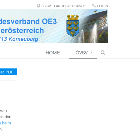
ÖVSV - LANDESVERBÄNDE
LOGIN
HOME
ÖVSV
ad PDF
 vom
ehe den
s beim
n