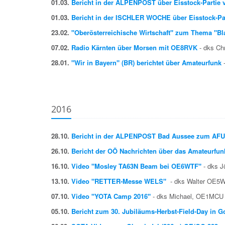
01.03.
Bericht in der ALPENPOST über Eisstock-Partie
01.03.
Bericht in der ISCHLER WOCHE über Eisstock-Pa
23.02.
"Oberösterreichische Wirtschaft" zum Thema "Bl
07.02.
Radio Kärnten über Morsen mit OE8RVK
- dks Ch
28.01.
"Wir in Bayern" (BR) berichtet über Amateurfunk
2016
28.10.
Bericht in der ALPENPOST Bad Aussee zum AFU-T
26.10.
Bericht der OÖ Nachrichten über das Amateurfunk
16.10.
Video "Mosley TA63N Beam bei OE6WTF"
- dks 
13.10.
Video "RETTER-Messe WELS"
- dks
Walter OE5
07.10.
Video "YOTA Camp 2016"
- dks Michael, OE1MCU
05.10.
Bericht zum 30. Jubiläums-Herbst-Field-Day in