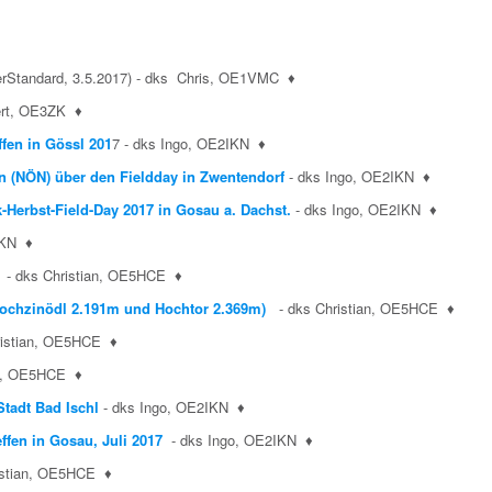
rStandard, 3.5.2017) - dks Chris, OE1VMC
♦
ert, OE3ZK
♦
fen in Gössl 201
7 - dks Ingo, OE2IKN
♦
en (NÖN) über den Fieldday in Zwentendorf
- dks Ingo, OE2IKN
♦
erbst-Field-Day 2017 in Gosau a. Dachst.
- dks Ingo, OE2IKN
♦
IKN
♦
)
- dks Christian, OE5HCE
♦
ochzinödl 2.191m und Hochtor 2.369m)
- dks Christian, OE5HCE
♦
istian, OE5HCE
♦
an, OE5HCE
♦
tadt Bad Ischl
- dks Ingo, OE2IKN
♦
fen in Gosau, Juli 2017
- dks Ingo, OE2IKN
♦
istian, OE5HCE
♦