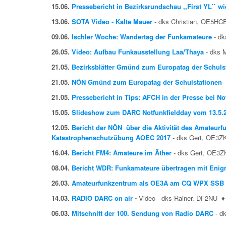
15.06.
Pressebericht in Bezirksrundschau ,,First YL`` 
13.06.
SOTA Video - Kalte Mauer
- dks Christian, OE5H
09.06.
Ischler Woche: Wandertag der Funkamateure
- dk
26.05.
Video: Aufbau Funkausstellung Laa/Thaya
- dks 
21.05.
Bezirksblätter Gmünd zum Europatag der Schuls
21.05.
NÖN Gmünd zum Europatag der Schulstationen
21.05.
Pressebericht in Tips: AFCH in der Presse bei N
15.05.
Slideshow zum DARC Notfunkfieldday vom 13.5.
12.05.
Bericht der NÖN über die Aktivität des Amateurf
Katastrophenschutzübung AOEC 2017
- dks Gert, OE3
16.04.
Bericht FM4: Amateure im Äther
- dks Gert, OE3
08.04.
Bericht WDR: Funkamateure übertragen mit Enig
26.03.
Amateurfunkzentrum als OE3A am CQ WPX SSB 
14.03.
RADIO DARC on air
-
Video - dks Rainer, DF2NU
♦
06.03.
Mitschnitt der 100. Sendung von Radio DARC
- d