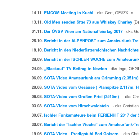
14.11.
EMCOM Meeting in Kuchl
- dks Gert, OE3ZK
♦
13.11.
Old Men senden öfter 73 aus Whiskey Charley
(De
01.11.
Der ÖVSV Wien am Nationalfeiertag 2017
- dks G
28.10.
Bericht in der ALPENPOST zum Amateurfunk-Tref
18.10.
Bericht in den Niederösterreichischen Nachricht
28.09.
Bericht in der ISCHLER WOCHE zum Amateurunk-H
24.09.
„Blackout“ TV Beitrag in Newton
- dks Ingo, OE2
06.09.
SOTA Video Amateurfunk am Grimming (2.351m
28.08.
SOTA Video vom Gesäuse ( Planspitze 2.117m, H
06.08.
SOTA-Video vom Großen Priel (2515m)
- dks Chr
03.08.
SOTA-Video vom Hirschwaldstein
- dks Christi
30.07.
Ischler Funkamateure beim FERIENHIT 2017 der S
30.07.
Bericht der "Ischler Woche" zum Amateurfunk-Tref
19.06.
SOTA Video - Predigstuhl Bad Goisern
- dks Chr