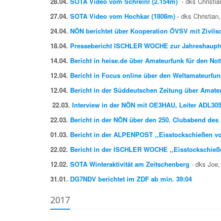
28.04.
SOTA Video vom Schreinl (2.154m)
- dks Christ
27.04.
SOTA Video vom Hochkar (1808m)
- dks Christi
24.04.
NÖN berichtet über Kooperation ÖVSV mit Zivils
18.04.
Pressebericht ISCHLER WOCHE zur Jahreshaup
14.04.
Bericht in heise.de über Amateurfunk für den Notf
12.04.
Bericht in Focus online über den Weltamateurfun
12.04.
Bericht in der Süddeutschen Zeitung über Amate
22.03.
Interview in der NÖN mit OE3HAU, Leiter ADL305
22.03.
Bericht in der NÖN über den 250. Clubabend des
01.03.
Bericht in der ALPENPOST
,,Eisstockschießen v
22.02.
Bericht in der ISCHLER WOCHE ,,Eisstockschieß
12.02.
SOTA Winteraktivität am Zeitschenberg
- dks Joe
31.01.
DG7NDV berichtet im ZDF ab min. 39:04
2017