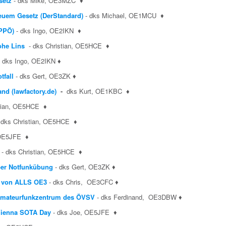
setz
- dks Mike, OE3MZC
♦
euem Gesetz (DerStandard)
- dks Michael, OE1MCU
♦
(PPÖ)
- dks Ingo, OE2IKN
♦
ohe Lins
- dks Christian, OE5HCE
♦
- dks Ingo, OE2IKN
♦
tfall
- dks Gert, OE3ZK
♦
nd (lawfactory.de)
-
dks Kurt, OE1KBC
♦
stian, OE5HCE
♦
-
dks Christian, OE5HCE
♦
 OE5JFE
♦
- dks Christian, OE5HCE
♦
über Notfunkübung
- dks Gert, OE3ZK
♦
n von ALLS OE3
- dks Chris, OE3CFC
♦
 Amateurfunkzentrum des ÖVSV
- dks Ferdinand, OE3DBW
♦
Vienna SOTA Day
- dks Joe, OE5JFE
♦