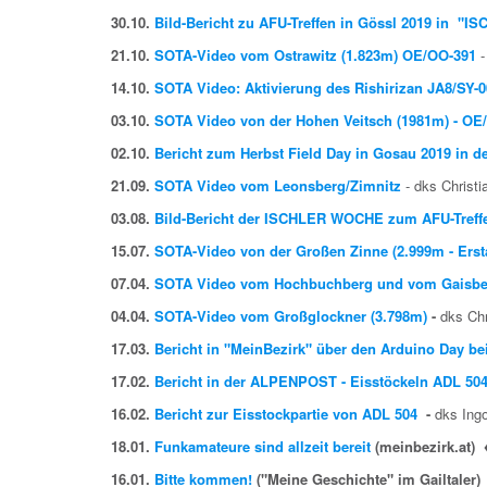
30.10.
Bild-Bericht zu AFU-Treffen in Gössl 2019 in 
21.10.
SOTA-Video vom Ostrawitz (1.823m) OE/OO-391
-
14.10.
SOTA Video: Aktivierung des Rishirizan JA8/SY-0
03.10.
SOTA Video von der Hohen Veitsch (1981m) - OE
02.10.
Bericht zum Herbst Field Day in Gosau 2019 in
21.09.
SOTA Video vom Leonsberg/Zimnitz
- dks Chris
03.08.
Bild-Bericht der ISCHLER WOCHE zum AFU-Treff
15.07.
SOTA-Video von der Großen Zinne (2.999m - Ersta
07.04.
SOTA Video vom Hochbuchberg und vom Gaisbe
04.04.
SOTA-Video vom Großglockner (3.798m)
-
dks Ch
17.03.
B
ericht in "MeinBezirk" über den Arduino Day 
17.02.
Bericht in der ALPENPOST - Eisstöckeln ADL 50
16.02.
Bericht zur Eisstockpartie von ADL 504
-
dks In
18.01.
Funkamateure sind allzeit bereit
(meinbezirk.at) 
16.01.
Bitte kommen!
("Meine Geschichte" im Gailtaler)