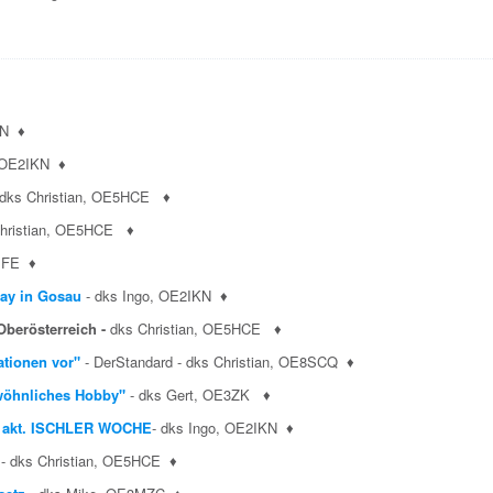
KN
♦
, OE2IKN
♦
dks Christian, OE5HCE
♦
Christian, OE5HCE
♦
5JFE
♦
day in Gosau
- dks Ingo, OE2IKN
♦
 Oberösterreich -
dks Christian, OE5HCE
♦
tionen vor"
- DerStandard - dks Christian, OE8SCQ
♦
ewöhnliches Hobby"
- dks Gert, OE3ZK
♦
er akt. ISCHLER WOCHE
- dks Ingo, OE2IKN
♦
- dks Christian, OE5HCE
♦