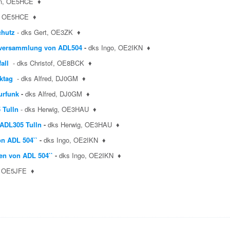
ian, OE5HCE
♦
an, OE5HCE
♦
chutz
- dks Gert, OE3ZK
♦
tversammlung von ADL504
-
dks Ingo, OE2IKN
♦
all
- dks Christof, OE8BCK
♦
ktag
- dks Alfred, DJ0GM
♦
urfunk
-
dks Alfred, DJ0GM
♦
 Tulln
- dks Herwig, OE3HAU
♦
 ADL305 Tulln
-
dks Herwig, OE3HAU
♦
on ADL 504``
-
dks Ingo, OE2IKN
♦
en von ADL 504``
-
dks Ingo, OE2IKN
♦
, OE5JFE
♦