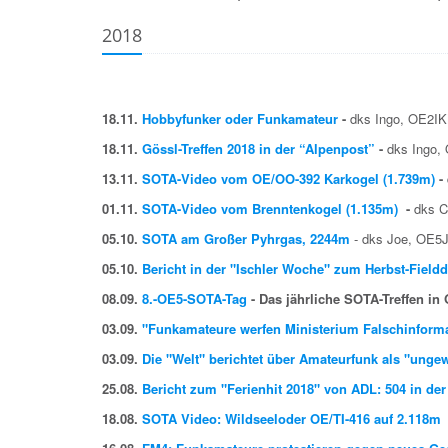
2018
18.11.
Hobbyfunker oder Funkamateur
-
dks Ingo, OE2I
18.11.
Gössl-Treffen 2018 in der “Alpenpost”
-
dks Ingo
13.11.
SOTA-Video vom OE/OO-392 Karkogel (1.739m)
-
01.11.
SOTA-Video vom Brenntenkogel (1.135m)
-
dks 
05.10.
SOTA am Großer Pyhrgas, 2244m
- dks Joe, OE
05.10.
Bericht in der "Ischler Woche" zum Herbst-Field
08.09.
8.-OE5-SOTA-Tag
- Das jährliche SOTA-Treffen in
03.09.
"Funkamateure werfen Ministerium Falschinforma
03.09.
Die "Welt" berichtet über Amateurfunk als "ung
25.08.
Bericht zum "Ferienhit 2018" von ADL: 504 in d
18.08.
SOTA Video: Wildseeloder OE/TI-416 auf 2.118m