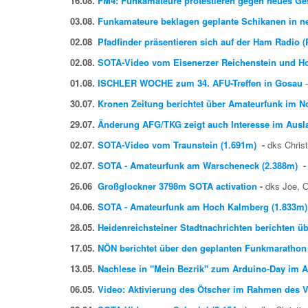
16.08.
FM4: Funkamateure protestieren gegen neues Ge
03.08.
Funkamateure beklagen geplante Schikanen in n
02.08
Pfadfinder präsentieren sich auf der Ham Radio 
02.08.
SOTA-Video vom Eisenerzer Reichenstein und H
01.08.
ISCHLER WOCHE zum 34. AFU-Treffen in Gosau
30.07.
Kronen Zeitung berichtet über Amateurfunk im No
29.07.
Änderung AFG/TKG zeigt auch Interesse im Ausla
02.07.
SOTA-Video vom Traunstein (1.691m)
-
dks Chri
02.07.
SOTA - Amateurfunk am Warscheneck (2.388m)
26.06
Großglockner 3798m SOTA activation
-
dks Joe,
04.06.
SOTA - Amateurfunk am Hoch Kalmberg (1.833m)
28.05.
Heidenreichsteiner Stadtnachrichten berichten 
17.05.
NÖN berichtet über den geplanten Funkmaratho
13.05.
Nachlese in "Mein Bezrik" zum Arduino-Day im
06.05.
Video: Aktivierung des Ötscher im Rahmen des 