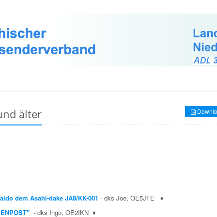
und älter
Downlo
aido dem Asahi-dake JA8/KK-001
- dks Joe, OE5JFE
♦
ALPENPOST"
- dks Ingo, OE2IKN
♦