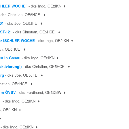
"ISCHLER WOCHE"
- dks Ingo, OE2IKN ♦
 dks Christian, OE5HCE
♦
01
- dks Joe, OE5JFE
♦
/ST-121
- dks Christian, OE5HCE
♦
 der ISCHLER WOCHE
- dks Ingo, OE2IKN
♦
tian, OE5HCE
♦
en in Gosau
- dks Ingo, OE2IKN
♦
ktivierung!)
- dks Christian, OE5HCE
♦
rg
- dks Joe, OE5JFE
♦
ristian, OE5HCE
♦
beim ÖVSV
- dks Ferdinand, OE3DBW
♦
4
- dks Ingo, OE2IKN
♦
go, OE2IKN
♦
♦
- dks Ingo, OE2IKN ♦