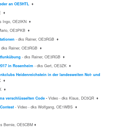
wieder an OE5HTL
♦
CE
♦
s Ingo, OE2IKN
♦
Mario, OE3PKB
♦
tationen
- dks Rainer, OE3RGB
♦
- dks Rainer, OE3RGB
♦
otfunkübung
- dks Rainer, OE3RGB
♦
2017 in Rosenheim
- dks Gert, OE3ZK
♦
unkclubs Heidenreichstein in der landesweiten Not- und
ZK
♦
ZK
♦
ma verschlüsselten Code
-
Video - dks Klaus, DC5QR
♦
Contest
- Video - dks Wolfgang, OE1WBS
♦
ks Bernie, OE5CBM
♦