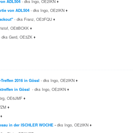
 von ADL504
- dks Ingo, OE2IKN
♦
rtie von ADL504
- dks Ingo, OE2IKN
♦
ackout"
- dks Franz, OE3FQU
♦
ristof, OE8BCK
K
♦
-
dks Gerd, OE3ZK
♦
reffen 2016 in Gössl
-
dks Ingo, OE2IKN
♦
treffen in Gössl
-
dks Ingo, OE2IKN
♦
Jörg, OE6JMF
♦
WZM
♦
 ♦
 Gosau in der ISCHLER WOCHE
-
dks Ingo, OE2IKN
♦