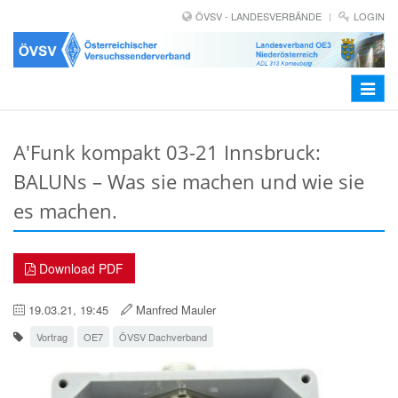
ÖVSV - LANDESVERBÄNDE
LOGIN
Toggle
navigat
A'Funk kompakt 03-21 Innsbruck:
BALUNs – Was sie machen und wie sie
es machen.
Download PDF
19.03.21, 19:45
Manfred Mauler
Vortrag
OE7
ÖVSV Dachverband