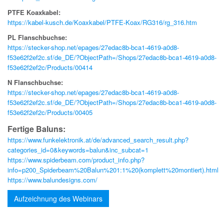
PTFE Koaxkabel:
https://kabel-kusch.de/Koaxkabel/PTFE-Koax/RG316/rg_316.htm
PL Flanschbuchse:
https://stecker-shop.net/epages/27edac8b-bca1-4619-a0d8-
f53e62f2ef2c.sf/de_DE/?ObjectPath=/Shops/27edac8b-bca1-4619-a0d8-
f53e62f2ef2c/Products/00414
N Flanschbuchse:
https://stecker-shop.net/epages/27edac8b-bca1-4619-a0d8-
f53e62f2ef2c.sf/de_DE/?ObjectPath=/Shops/27edac8b-bca1-4619-a0d8-
f53e62f2ef2c/Products/00405
Fertige Baluns:
https://www.funkelektronik.at/de/advanced_search_result.php?
categories_id=0&keywords=balun&inc_subcat=1
https://www.spiderbeam.com/product_info.php?
info=p200_Spiderbeam%20Balun%201:1%20(komplett%20montiert).html
https://www.balundesigns.com/
Aufzeichnung des Webinars