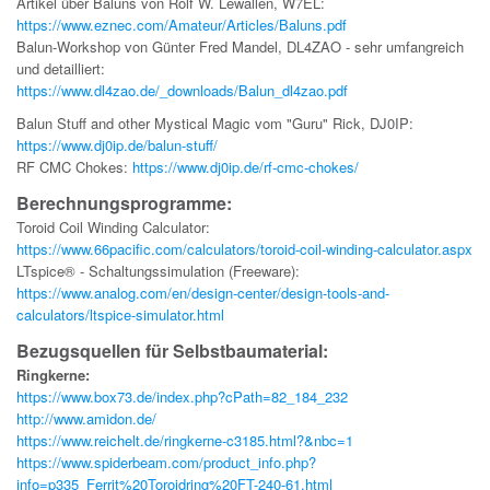
Artikel über Baluns von Rolf W. Lewallen, W7EL:
https://www.eznec.com/Amateur/Articles/Baluns.pdf
Balun-Workshop von Günter Fred Mandel, DL4ZAO - sehr umfangreich
und detailliert:
https://www.dl4zao.de/_downloads/Balun_dl4zao.pdf
Balun Stuff and other Mystical Magic vom "Guru" Rick, DJ0IP:
https://www.dj0ip.de/balun-stuff/
RF CMC Chokes:
https://www.dj0ip.de/rf-cmc-chokes/
Berechnungsprogramme:
Toroid Coil Winding Calculator:
https://www.66pacific.com/calculators/toroid-coil-winding-calculator.aspx
LTspice® - Schaltungssimulation (Freeware):
https://www.analog.com/en/design-center/design-tools-and-
calculators/ltspice-simulator.html
Bezugsquellen für Selbstbaumaterial:
Ringkerne:
https://www.box73.de/index.php?cPath=82_184_232
http://www.amidon.de/
https://www.reichelt.de/ringkerne-c3185.html?&nbc=1
https://www.spiderbeam.com/product_info.php?
info=p335_Ferrit%20Toroidring%20FT-240-61.html