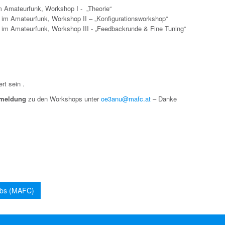
m Amateurfunk, Workshop I - „Theorie“
 im Amateurfunk, Workshop II – „Konfigurationsworkshop“
n im Amateurfunk, Workshop III - „Feedbackrunde & Fine Tuning“
t sein .
meldung
zu den Workshops unter
oe3anu@mafc.at
– Danke
lubs (MAFC)