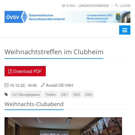
ÖVSV - LANDESVERBÄNDE
LOGIN
Toggle
navigat
Weihnachtstreffen im Clubheim
Download PDF
15.12.22, 19:00
Arnold OE1IAH
LV1 Eisvogelgasse
Treffen
OE1
OE3
OE4
Weihnachts-Clubabend