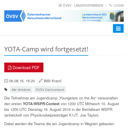
ÖVSV - LANDESVERBÄNDE
LOGIN
Toggle
navigat
YOTA-Camp wird fortgesetzt!
Download PDF
06.08.16, 16:20
Willi Kraml
Alle Verbände
ÖVSV Dachverband
Die Teilnehmer am Jugendcamp „Youngsters on the Air“ veranstalten
den ersten
YOTA-WSPR-Contest
von
1200 UTC Mittwoch 10. August
bis 1200 UTC Dienstag 16. August 2016 i
n der Betriebsart WSPR
(entwickelt von Physiknobelpreisträger K1JT, Joe Taylor).
Dabei werden die Teams die am Jugendcamp in Wagrain gebauten