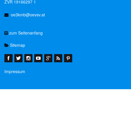
ZVR 19166297 1
oe3kmb@oevsv.at
zum Seitenanfang
Sitemap
Impressum