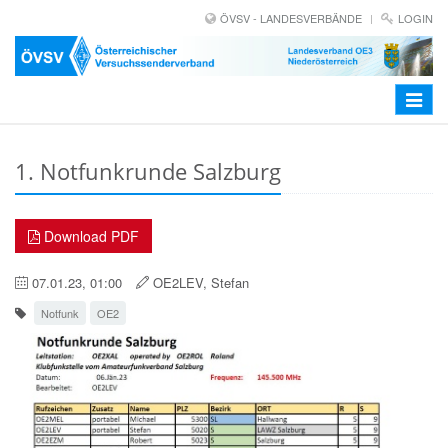
ÖVSV - LANDESVERBÄNDE
LOGIN
Toggle
navigat
1. Notfunkrunde Salzburg
Download PDF
07.01.23, 01:00
OE2LEV, Stefan
Notfunk
OE2