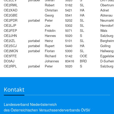
OE2RWL
Robert
5162
SL
Obertrum
OE2XAD
Christian
5421
HA
Adnet
OE2GBE
Georg
5541
HA
Abtenau
OE2PDR
portabel
Peter
5202
SL
Neumark
OE2LJP
Joe
5302
SL
Henndorf
OE2FEP
Fridolin
5071
SL
Wals
OE2JHN
Hannes
5020
S
Salzburg
OE2IZL
portabel
Heinz
5101
SL
Berghei
OE2SCJ
portabel
Rupert
5440
HA
Golling
OE2MCN
portabel
Florian
5300
SL
Hallwang
OE5FFE
Richard
5142
OOE
Eggelsbe
DO3AJ
Johannes
83416
BRD
D-Surhe
OE2RPL
portabel
Peter
5020
S
Salzburg
Kontakt
Landesverband Niederösterreich
des Österreichischen Versuchssenderverbands ÖVSV