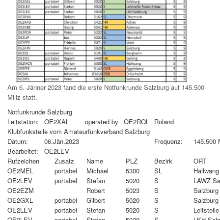
Am 6. Jänner 2023 fand die erste Notfunkrunde Salzburg auf 145.500
MHz statt.
Notfunkrunde Salzburg
Leitstation:
OE2XAL
operated by
OE2ROL
Roland
Klubfunkstelle vom Amateurfunkverband Salzburg
Datum:
06.Jän.2023
Frequenz:
145.500
Bearbeitet:
OE2LEV
Rufzeichen
Zusatz
Name
PLZ
Bezirk
ORT
OE2MEL
portabel
Michael
5300
SL
Hallwang
OE2LEV
portabel
Stefan
5020
S
LAWZ Sa
OE2EZM
Robert
5023
S
Salzburg
OE2GXL
portabel
Gilbert
5020
S
Salzburg
OE2LEV
portabel
Stefan
5020
S
Leitstell
OE2LEV
portabel
Stefan
5020
S
LKH Salz