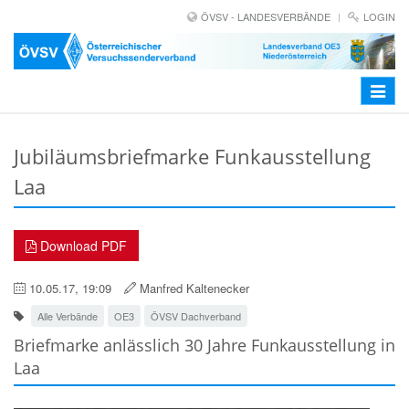
ÖVSV - LANDESVERBÄNDE
LOGIN
Toggle
navigat
Jubiläumsbriefmarke Funkausstellung
Laa
Download PDF
10.05.17, 19:09
Manfred Kaltenecker
Alle Verbände
OE3
ÖVSV Dachverband
Briefmarke anlässlich 30 Jahre Funkausstellung in
Laa