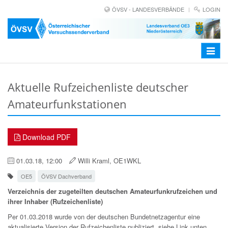
ÖVSV - LANDESVERBÄNDE
LOGIN
Toggle
navigat
Aktuelle Rufzeichenliste deutscher
Amateurfunkstationen
Download PDF
01.03.18, 12:00
Willi Kraml, OE1WKL
OE5
ÖVSV Dachverband
Verzeichnis der zugeteilten deutschen Amateurfunkrufzeichen und
ihrer Inhaber (Rufzeichenliste)
Per 01.03.2018 wurde von der deutschen Bundetnetzagentur eine
aktualisierte Version der Rufzeichenliste publiziert, siehe Link unten.