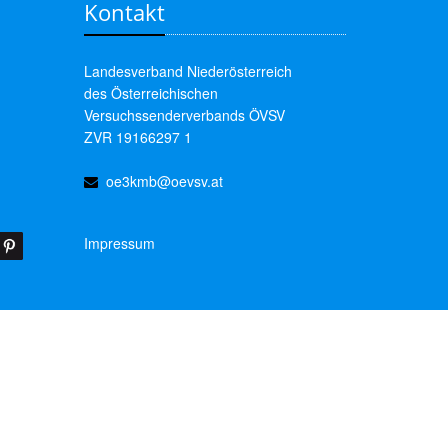
Kontakt
Landesverband Niederösterreich
des Österreichischen
Versuchssenderverbands ÖVSV
ZVR 19166297 1
oe3kmb@oevsv.at
Impressum