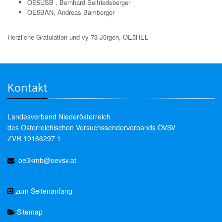
OE5USB , Bernhard Seifriedsberger
OE5BAN, Andreas Bamberger
Herzliche Gratulation und vy 73 Jürgen, OE5HEL
Kontakt
Landesverband Niederösterreich
des Österreichischen Versuchssenderverbands ÖVSV
ZVR 19166297 1
oe3kmb@oevsv.at
zum Seitenanfang
Sitemap