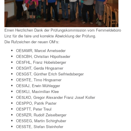
Einen Herzlichen Dank der Prüfungskommission vom Fernmeldebüro
Linz für die faire und korrekte Abwicklung der Prüfung.
Die Rufzeichen der neuen OM‘s:
OE5AMR, Marcel Arnetseder
OE5CBH, Christian Höpoltseder
OE5FHL, Franz Hobelsberger
OE5GHT, Gerda Hingsamer
OE5GST, Günther Erich Seifriedsberger
OE5HTE, Timo Hingsamer
OE5IAJ, Erwin Mühlegger
OE5KLI, Maximilian Klee
OE5LKO, Gregor Alexander Franz Josef Koller
OE5PPO, Patrik Paster
OE5PTT, Peter Treul
OE5RZR, Rudolf Zeiselberger
OE5SEG, Martin Schirghuber
OE5STE, Stefan Steinhofer