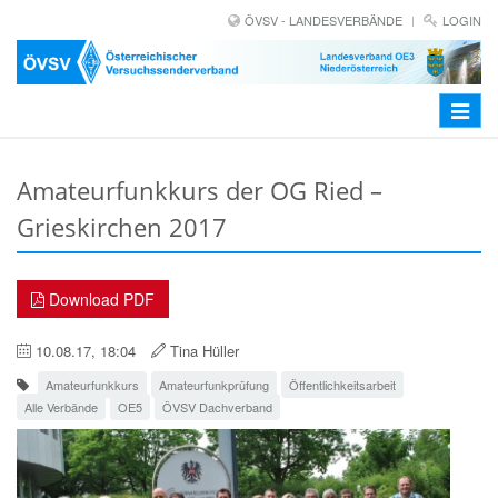
ÖVSV - LANDESVERBÄNDE
LOGIN
Toggle
navigat
Amateurfunkkurs der OG Ried –
Grieskirchen 2017
Download PDF
10.08.17, 18:04
Tina Hüller
Amateurfunkkurs
Amateurfunkprüfung
Öffentlichkeitsarbeit
Alle Verbände
OE5
ÖVSV Dachverband