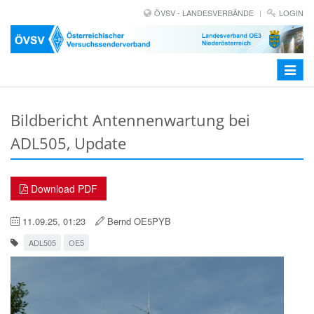
ÖVSV - LANDESVERBÄNDE
LOGIN
Toggle
navigat
Bildbericht Antennenwartung bei
ADL505, Update
Download PDF
11.09.25, 01:23
Bernd OE5PYB
ADL505
OE5