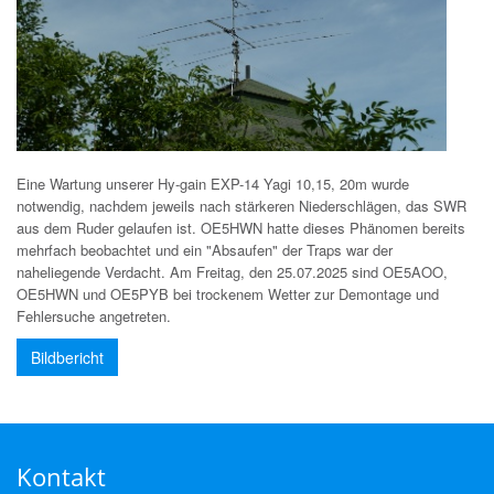
Eine Wartung unserer Hy-gain EXP-14 Yagi 10,15, 20m wurde
notwendig, nachdem jeweils nach stärkeren Niederschlägen, das SWR
aus dem Ruder gelaufen ist. OE5HWN hatte dieses Phänomen bereits
mehrfach beobachtet und ein "Absaufen" der Traps war der
naheliegende Verdacht. Am Freitag, den 25.07.2025 sind OE5AOO,
OE5HWN und OE5PYB bei trockenem Wetter zur Demontage und
Fehlersuche angetreten.
Bildbericht
Kontakt