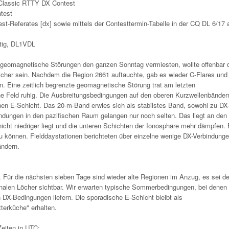
n Classic RTTY DX Contest
test
t-Referates [dx] sowie mittels der Contesttermin-Tabelle in der CQ DL 6/17 a
ttig, DL1VDL
geomagnetische Störungen den ganzen Sonntag vermiesten, wollte offenbar 
her sein. Nachdem die Region 2661 auftauchte, gab es wieder C-Flares und
n. Eine zeitlich begrenzte geomagnetische Störung trat am letzten
 Feld ruhig. Die Ausbreitungsbedingungen auf den oberen Kurzwellenbänder
hen E-Schicht. Das 20-m-Band erwies sich als stabilstes Band, sowohl zu DX
indungen in den pazifischen Raum gelangen nur noch selten. Das liegt an den
cht niedriger liegt und die unteren Schichten der Ionosphäre mehr dämpfen. 
 können. Fielddaystationen berichteten über einzelne wenige DX-Verbindunge
ändern.
es. Für die nächsten sieben Tage sind wieder alte Regionen im Anzug, es sei d
nalen Löcher sichtbar. Wir erwarten typische Sommerbedingungen, bei denen
DX-Bedingungen liefern. Die sporadische E-Schicht bleibt als
erküche" erhalten.
Zeiten in UTC: