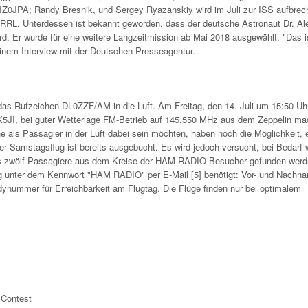
IZ0JPA; Randy Bresnik, und Sergey Ryazanskiy wird im Juli zur ISS aufbrec
RRL. Unterdessen ist bekannt geworden, dass der deutsche Astronaut Dr. Al
 Er wurde für eine weitere Langzeitmission ab Mai 2018 ausgewählt. "Das i
 einem Interview mit der Deutschen Presseagentur.
as Rufzeichen DL0ZZF/AM in die Luft. Am Freitag, den 14. Juli um 15:50 U
K5JI, bei guter Wetterlage FM-Betrieb auf 145,550 MHz aus dem Zeppelin ma
e als Passagier in der Luft dabei sein möchten, haben noch die Möglichkeit, 
er Samstagsflug ist bereits ausgebucht. Es wird jedoch versucht, bei Bedarf 
eils zwölf Passagiere aus dem Kreise der HAM-RADIO-Besucher gefunden werd
ng unter dem Kennwort "HAM RADIO" per E-Mail [5] benötigt: Vor- und Nachn
ynummer für Erreichbarkeit am Flugtag. Die Flüge finden nur bei optimalem
 Contest