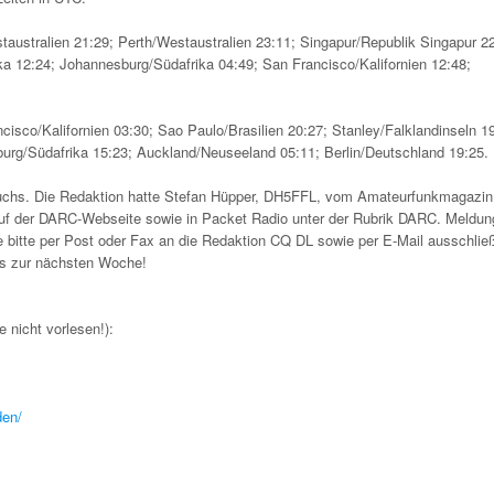
ustralien 21:29; Perth/Westaustralien 23:11; Singapur/Republik Singapur 22
a 12:24; Johannesburg/Südafrika 04:49; San Francisco/Kalifornien 12:48;
co/Kalifornien 03:30; Sao Paulo/Brasilien 20:27; Stanley/Falklandinseln 19
urg/Südafrika 15:23; Auckland/Neuseeland 05:11; Berlin/Deutschland 19:25.
chs. Die Redaktion hatte Stefan Hüpper, DH5FFL, vom Amateurfunkmagazi
uf der DARC-Webseite sowie in Packet Radio unter der Rubrik DARC. Meldun
 bitte per Post oder Fax an die Redaktion CQ DL sowie per E-Mail ausschließ
is zur nächsten Woche!
 nicht vorlesen!):
den/