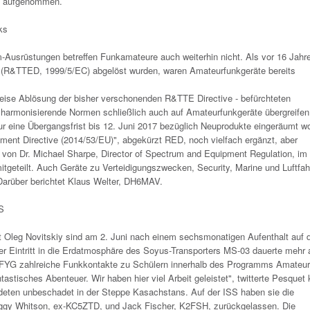
n aufgenommen.
ks
Ausrüstungen betreffen Funkamateure auch weiterhin nicht. Als vor 16 Jahre
e (R&TTED, 1999/5/EC) abgelöst wurden, waren Amateurfunkgeräte bereits
ttweise Ablösung der bisher verschonenden R&TTE Directive - befürchteten
 harmonisierende Normen schließlich auch auf Amateurfunkgeräte übergreifen
nur eine Übergangsfrist bis 12. Juni 2017 bezüglich Neuprodukte eingeräumt w
pment Directive (2014/53/EU)", abgekürzt RED, noch vielfach ergänzt, aber
l von Dr. Michael Sharpe, Director of Spectrum and Equipment Regulation, im
tgeteilt. Auch Geräte zu Verteidigungszwecken, Security, Marine und Luftfah
. Darüber berichtet Klaus Welter, DH6MAV.
S
eg Novitskiy sind am 2. Juni nach einem sechsmonatigen Aufenthalt auf 
r Eintritt in die Erdatmosphäre des Soyus-Transporters MS-03 dauerte mehr a
5FYG zahlreiche Funkkontakte zu Schülern innerhalb des Programms Amateur
astisches Abenteuer. Wir haben hier viel Arbeit geleistet", twitterte Pesquet 
ndeten unbeschadet in der Steppe Kasachstans. Auf der ISS haben sie die
ggy Whitson, ex-KC5ZTD, und Jack Fischer, K2FSH, zurückgelassen. Die