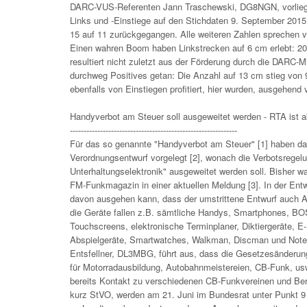
DARC-VUS-Referenten Jann Traschewski, DG8NGN, vorliegen.
Links und -Einstiege auf den Stichdaten 9. September 2015
15 auf 11 zurückgegangen. Alle weiteren Zahlen sprechen vo
Einen wahren Boom haben Linkstrecken auf 6 cm erlebt: 20
resultiert nicht zuletzt aus der Förderung durch die DARC-
durchweg Positives getan: Die Anzahl auf 13 cm stieg vo
ebenfalls von Einstiegen profitiert, hier wurden, ausgehend v
Handyverbot am Steuer soll ausgeweitet werden - RTA ist a
-------------------------------------------------------------
Für das so genannte "Handyverbot am Steuer" [1] haben d
Verordnungsentwurf vorgelegt [2], wonach die Verbotsregel
Unterhaltungselektronik" ausgeweitet werden soll. Bisher wa
FM-Funkmagazin in einer aktuellen Meldung [3]. In der En
davon ausgehen kann, dass der umstrittene Entwurf auch Am
die Geräte fallen z.B. sämtliche Handys, Smartphones, BO
Touchscreens, elektronische Terminplaner, Diktiergeräte,
Abspielgeräte, Smartwatches, Walkman, Discman und Noteb
Entsfellner, DL3MBG, führt aus, dass die Gesetzesänderun
für Motorradausbildung, Autobahnmeistereien, CB-Funk, usw
bereits Kontakt zu verschiedenen CB-Funkvereinen und Be
kurz StVO, werden am 21. Juni im Bundesrat unter Punkt 9 b