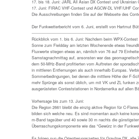
17. bis 18. Juni: JARL All Asian DX Contest und Ukrainia
17. Juni: FIRAC VHF-Contest und AGCW-DL VHF/UHF Con
Die Ausschreibungen finden Sie auf der Webseite des Contes
Der Funkwetterbericht vom 6. Juni, erstellt von Hartmut Bü
----------------------------------------------------------------------
Rückblick vom 1. bis 6. Juni: Nachdem beim WPX-Contest 
Sonne zum Fieldday am letzten Wochenende etwas freundlic
Fluxwerte stiegen etwas an, nämlich von 76 auf 79 Einheite
Samstagnachmittag auf, ansonsten war das geomagnetische
dem 50-MHz-Band profitierten vom Auftreten der sporadisc
in mittleren Entfernungen als auch innerhalb Europas. Verb
Sommerbedingungen, bei denen die mittlere Höhe der F-Schi
mehr Sprünge als sonst üblich, um mit VK und ZL funken zu
ausgerüsteten Conteststationen in Nordamerika auf allen B
Vorhersage bis zum 13. Juni:
Die Region 2661 bleibt die einzig aktive Region für C-Flar
bilden sich welche neu. Es sind momentan auch keine koro
m-Band tagsüber und 40 sowie 30 m nachts die günstigsten 
Überraschungskomponente wie das "Gewürz in der Funkwett
Es folgen nun die Orientierungszeiten für Grayline DX, alle 