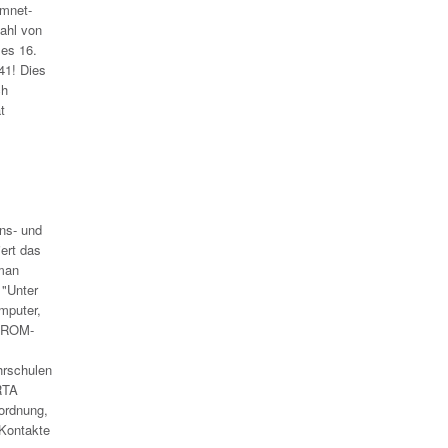
amnet-
ahl von
 es 16.
41! Dies
ch
t
ons- und
iert das
 man
 "Unter
mputer,
D-ROM-
hrschulen
 RTA
ordnung,
 Kontakte