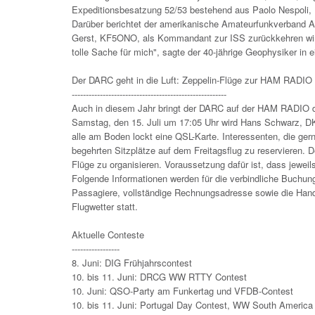
Expeditionsbesatzung 52/53 bestehend aus Paolo Nespoli, 
Darüber berichtet der amerikanische Amateurfunkverband A
Gerst, KF5ONO, als Kommandant zur ISS zurückkehren wird.
tolle Sache für mich", sagte der 40-jährige Geophysiker in
Der DARC geht in die Luft: Zeppelin-Flüge zur HAM RADIO
-------------------------------------------------------
Auch in diesem Jahr bringt der DARC auf der HAM RADIO d
Samstag, den 15. Juli um 17:05 Uhr wird Hans Schwarz, D
alle am Boden lockt eine QSL-Karte. Interessenten, die gern
begehrten Sitzplätze auf dem Freitagsflug zu reservieren. D
Flüge zu organisieren. Voraussetzung dafür ist, dass jew
Folgende Informationen werden für die verbindliche Buchu
Passagiere, vollständige Rechnungsadresse sowie die Hand
Flugwetter statt.
Aktuelle Conteste
-----------------
8. Juni: DIG Frühjahrscontest
10. bis 11. Juni: DRCG WW RTTY Contest
10. Juni: QSO-Party am Funkertag und VFDB-Contest
10. bis 11. Juni: Portugal Day Contest, WW South America