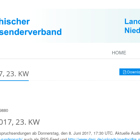
HOME
, 23. KW
Downlo
49880
017, 23. KW
dspruchsendungen ab Donnerstag, den 8. Juni 2017, 17:30 UTC. Aktuelle Aud
-rundspruch/
auch als RSS-Feed und
http://www.darc.de/uploads/media/dlrs