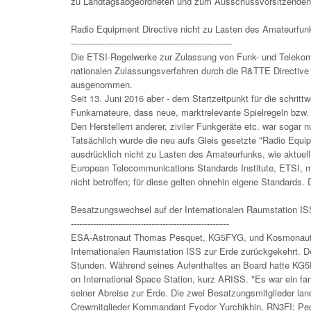
zu Landtagsabgeordneten und zum Ausschussvorsitzende
Radio Equipment Directive nicht zu Lasten des Amateurfun
----------------------------------------------------------
Die ETSI-Regelwerke zur Zulassung von Funk- und Telekom-
nationalen Zulassungsverfahren durch die R&TTE Directiv
ausgenommen.
Seit 13. Juni 2016 aber - dem Startzeitpunkt für die schri
Funkamateure, dass neue, marktrelevante Spielregeln bzw.
Den Herstellern anderer, ziviler Funkgeräte etc. war sogar 
Tatsächlich wurde die neu aufs Gleis gesetzte "Radio Equi
ausdrücklich nicht zu Lasten des Amateurfunks, wie aktuel
European Telecommunications Standards Institute, ETSI, mi
nicht betroffen; für diese gelten ohnehin eigene Standards
Besatzungswechsel auf der Internationalen Raumstation IS
---------------------------------------------------------
ESA-Astronaut Thomas Pesquet, KG5FYG, und Kosmonaut Ol
Internationalen Raumstation ISS zur Erde zurückgekehrt. De
Stunden. Während seines Aufenthaltes an Board hatte KG
on International Space Station, kurz ARISS. "Es war ein fant
seiner Abreise zur Erde. Die zwei Besatzungsmitglieder la
Crewmitglieder Kommandant Fyodor Yurchikhin, RN3FI; Pe