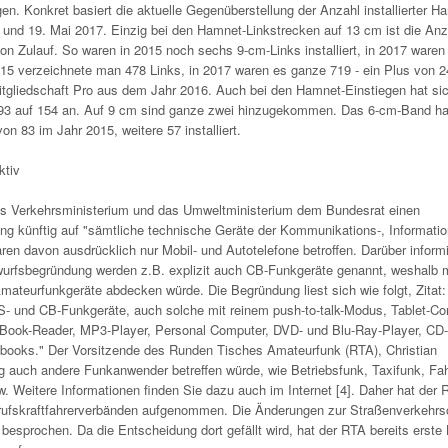
 Konkret basiert die aktuelle Gegenüberstellung der Anzahl installierter H
 und 19. Mai 2017. Einzig bei den Hamnet-Linkstrecken auf 13 cm ist die Anz
n Zulauf. So waren in 2015 noch sechs 9-cm-Links installiert, in 2017 waren
15 verzeichnete man 478 Links, in 2017 waren es ganze 719 - ein Plus von 2
Mitgliedschaft Pro aus dem Jahr 2016. Auch bei den Hamnet-Einstiegen hat si
n 93 auf 154 an. Auf 9 cm sind ganze zwei hinzugekommen. Das 6-cm-Band ha
on 83 im Jahr 2015, weitere 57 installiert.
ktiv
as Verkehrsministerium und das Umweltministerium dem Bundesrat einen
ung künftig auf "sämtliche technische Geräte der Kommunikations-, Informati
ren davon ausdrücklich nur Mobil- und Autotelefone betroffen. Darüber inform
twurfsbegründung werden z.B. explizit auch CB-Funkgeräte genannt, weshalb
ateurfunkgeräte abdecken würde. Die Begründung liest sich wie folgt, Zitat:
S- und CB-Funkgeräte, auch solche mit reinem push-to-talk-Modus, Tablet-Co
 E-Book-Reader, MP3-Player, Personal Computer, DVD- und Blu-Ray-Player, C
ooks." Der Vorsitzende des Runden Tisches Amateurfunk (RTA), Christian
g auch andere Funkanwender betreffen würde, wie Betriebsfunk, Taxifunk, Fa
. Weitere Informationen finden Sie dazu auch im Internet [4]. Daher hat der
rufskraftfahrerverbänden aufgenommen. Die Änderungen zur Straßenverkehrs
esprochen. Da die Entscheidung dort gefällt wird, hat der RTA bereits erste