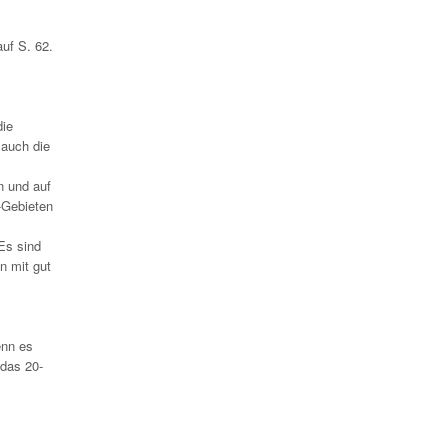
uf S. 62.
die
 auch die
n und auf
-Gebieten
Es sind
n mit gut
enn es
 das 20-