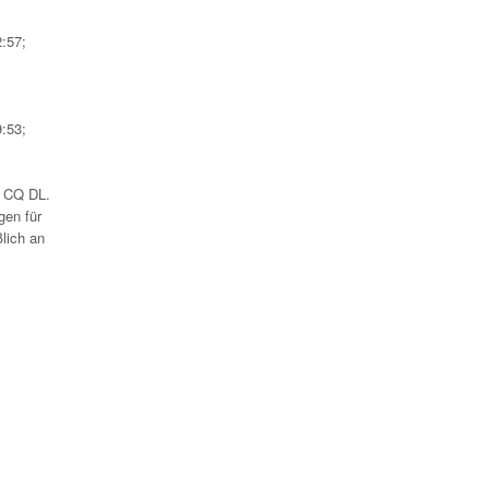
:57;
:53;
n CQ DL.
gen für
lich an