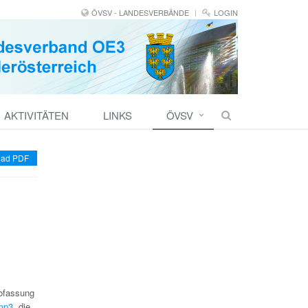
ÖVSV - LANDESVERBÄNDE
LOGIN
AKTIVITÄTEN
LINKS
ÖVSV
ad PDF
iofassung
.mp3
, die