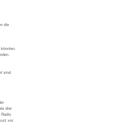
n die
 könnten.
orden.
rt sind
der
ls drei
 Radio
kurz vor