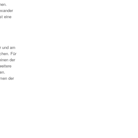
hen.
exander
st eine
hr und am
chen. Für
einen der
weitere
en.
amen der