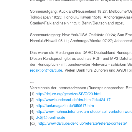
Sonnenaufgang: Auckland/Neuseeland 19:27; Melbourne/Osta
Tokio/Japan 19:25; Honolulu/Hawaii 15:48; Anchorage/Alask
Stanley/Falklandinseln 11:57; Berlin/Deutschland 02:45.
Sonnenuntergang: New York/USA-Ostküste 00:24; San Francis
Honolulu/Hawaii 05:11; Anchorage/Alaska 07:27; Johannesb
Das waren die Meldungen des DARC-Deutschland-Rundspru
Diesen Rundspruch gibt es auch als PDF- und MP3-Datei a
den Rundspruch - mit bundesweiter Relevanz - schicken Sie
redaktion@darc.de
. Vielen Dank fürs Zuhören und AWDH b
---
Verzeichnis der Internetadressen (Rundspruchsprecher: Bitte
[1]
http://dejure.org/gesetze/StVO/23.html
[2]
http://www.bundesrat.de/drs.html?id=424-17
[3]
http://funkmagazin.de/050617.htm
[4]
http://www.mehner.info/funk-am-steuer-soll-verboten-wer
[5]
dk5ji@t-online.de
[dx]
http://www.darc.de/der-club/referate/referat-conteste/