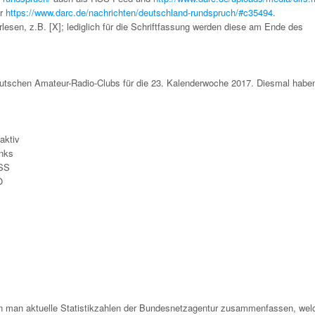
er
https://www.darc.de/nachrichten/deutschland-rundspruch/#c35494
.
lesen, z.B. [X]; lediglich für die Schriftfassung werden diese am Ende des
schen Amateur-Radio-Clubs für die 23. Kalenderwoche 2017. Diesmal haben
aktiv
unks
ISS
O
n man aktuelle Statistikzahlen der Bundesnetzagentur zusammenfassen, we