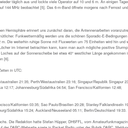
 wieder täglich aus und lockte viele Operator auf 10 und 6 m. An einigen Tag
 auf 144 MHz beobachtet [5]. Das 6-m-Band öffnete morgens nach Fernost un
en Hemisphäre erinnert uns zunächst daran, die Antennenarbeiten voranzutre
mütlicher. Funkwettermäßig werden uns die schönen Sporadic-E-Bedingungen 
 m. Die weiterhin ruhige Sonne mit Fluxwerten um 75 Einheiten wird hin und 
 Löcher im Internet betrachten kann, kann man auch mögliche positive Sturm
 Loches auf der Sonnenscheibe bei etwa 40° westlicher Länge angekommen i
n [6].
Zeiten in UTC:
ustralien 21:35; Perth/Westaustralien 23:16; Singapur/Republik Singapur 23
a 12:17; Johannesburg/Südafrika 04:54; San Francisco/Kalifornien 12:48;
co/Kalifornien 03:35; Sao Paulo/Brasilien 20:28; Stanley/Falklandinseln 19
urg/Südafrika 15:24; Auckland/Neuseeland 05:11; Berlin/Deutschland 19:33.
chs. Die Redaktion hatte Stefan Hüpper, DH5FFL, vom Amateurfunkmagazi
uf der DARC-Webseite sowie in Packet Radio unter der Rubrik DARC. Meldun