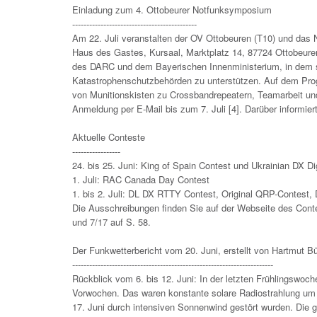
Einladung zum 4. Ottobeurer Notfunksymposium
--------------------------------------------
Am 22. Juli veranstalten der OV Ottobeuren (T10) und das 
Haus des Gastes, Kursaal, Marktplatz 14, 87724 Ottobeuren.
des DARC und dem Bayerischen Innenministerium, in dem si
Katastrophenschutzbehörden zu unterstützen. Auf dem Prog
von Munitionskisten zu Crossbandrepeatern, Teamarbeit und e
Anmeldung per E-Mail bis zum 7. Juli [4]. Darüber informi
Aktuelle Conteste
-----------------
24. bis 25. Juni: King of Spain Contest und Ukrainian DX Di
1. Juli: RAC Canada Day Contest
1. bis 2. Juli: DL DX RTTY Contest, Original QRP-Contes
Die Ausschreibungen finden Sie auf der Webseite des Contes
und 7/17 auf S. 58.
Der Funkwetterbericht vom 20. Juni, erstellt von Hartmut B
-----------------------------------------------------------------------
Rückblick vom 6. bis 12. Juni: In der letzten Frühlingswo
Vorwochen. Das waren konstante solare Radiostrahlung um 
17. Juni durch intensiven Sonnenwind gestört wurden. Die