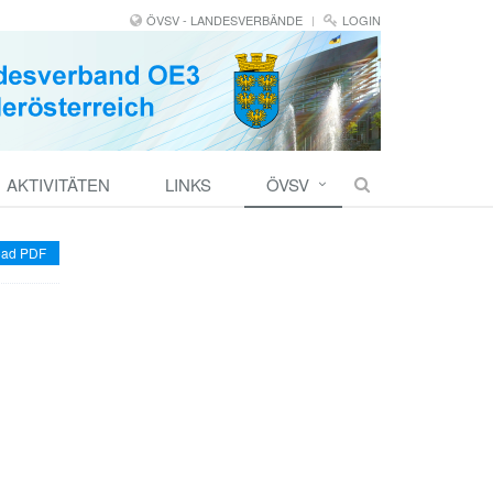
ÖVSV - LANDESVERBÄNDE
LOGIN
AKTIVITÄTEN
LINKS
ÖVSV
ad PDF