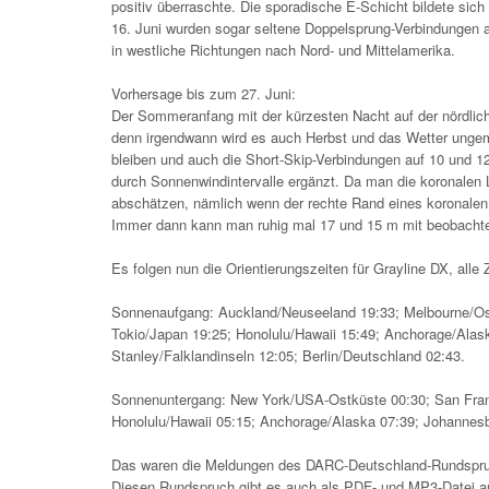
positiv überraschte. Die sporadische E-Schicht bildete sich
16. Juni wurden sogar seltene Doppelsprung-Verbindungen
in westliche Richtungen nach Nord- und Mittelamerika.
Vorhersage bis zum 27. Juni:
Der Sommeranfang mit der kürzesten Nacht auf der nördlich
denn irgendwann wird es auch Herbst und das Wetter unge
bleiben und auch die Short-Skip-Verbindungen auf 10 und 12
durch Sonnenwindintervalle ergänzt. Da man die koronalen
abschätzen, nämlich wenn der rechte Rand eines koronalen
Immer dann kann man ruhig mal 17 und 15 m mit beobachte
Es folgen nun die Orientierungszeiten für Grayline DX, alle 
Sonnenaufgang: Auckland/Neuseeland 19:33; Melbourne/Osta
Tokio/Japan 19:25; Honolulu/Hawaii 15:49; Anchorage/Alask
Stanley/Falklandinseln 12:05; Berlin/Deutschland 02:43.
Sonnenuntergang: New York/USA-Ostküste 00:30; San Francis
Honolulu/Hawaii 05:15; Anchorage/Alaska 07:39; Johannesb
Das waren die Meldungen des DARC-Deutschland-Rundspru
Diesen Rundspruch gibt es auch als PDF- und MP3-Datei a