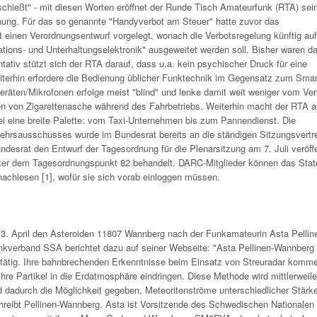
schießt" - mit diesen Worten eröffnet der Runde Tisch Amateurfunk (RTA) sei
ung. Für das so genannte "Handyverbot am Steuer" hatte zuvor das
einen Verordnungsentwurf vorgelegt, wonach die Verbotsregelung künftig auf
tions- und Unterhaltungselektronik" ausgeweitet werden soll. Bisher waren d
tativ stützt sich der RTA darauf, dass u.a. kein psychischer Druck für eine
iterhin erfordere die Bedienung üblicher Funktechnik im Gegensatz zum Sma
eräten/Mikrofonen erfolge meist "blind" und lenke damit weit weniger vom Ve
n von Zigarettenasche während des Fahrbetriebs. Weiterhin macht der RTA a
i eine breite Palette: vom Taxi-Unternehmen bis zum Pannendienst. Die
hrsausschusses wurde im Bundesrat bereits an die ständigen Sitzungsvertre
desrat den Entwurf der Tagesordnung für die Plenarsitzung am 7. Juli veröffe
nter dem Tagesordnungspunkt 82 behandelt. DARC-Mitglieder können das Sta
achlesen [1], wofür sie sich vorab einloggen müssen.
13. April den Asteroiden 11807 Wannberg nach der Funkamateurin Asta Pellin
erband SSA berichtet dazu auf seiner Webseite: "Asta Pellinen-Wannberg i
å tätig. Ihre bahnbrechenden Erkenntnisse beim Einsatz von Streuradar kom
hre Partikel in die Erdatmosphäre eindringen. Diese Methode wird mittlerweil
d dadurch die Möglichkeit gegeben, Meteoritenströme unterschiedlicher Stärk
hreibt Pellinen-Wannberg. Asta ist Vorsitzende des Schwedischen Nationalen