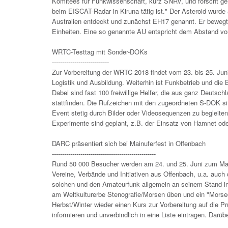
Komitees für Funkwissenschaft, kurz SNRV, und forscht 
beim EISCAT-Radar in Kiruna tätig ist." Der Asteroid wurd
Australien entdeckt und zunächst EH17 genannt. Er bewegt
Einheiten. Eine so genannte AU entspricht dem Abstand v
WRTC-Testtag mit Sonder-DOKs
----------------------------
Zur Vorbereitung der WRTC 2018 findet vom 23. bis 25. Ju
Logistik und Ausbildung. Weiterhin ist Funkbetrieb und die
Dabei sind fast 100 freiwillige Helfer, die aus ganz Deuts
stattfinden. Die Rufzeichen mit den zugeordneten S-DOK si
Event stetig durch Bilder oder Videosequenzen zu begleiten
Experimente sind geplant, z.B. der Einsatz von Hamnet o
DARC präsentiert sich bei Mainuferfest in Offenbach
---------------------------------------------------
Rund 50 000 Besucher werden am 24. und 25. Juni zum Main
Vereine, Verbände und Initiativen aus Offenbach, u.a. auc
solchen und den Amateurfunk allgemein an seinem Stand in 
am Weltkulturerbe Stenografie/Morsen üben und ein "Morsed
Herbst/Winter wieder einen Kurs zur Vorbereitung auf die Pr
informieren und unverbindlich in eine Liste eintragen. Darüb