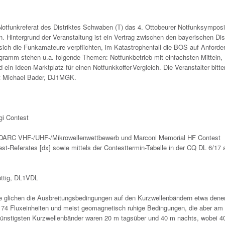
Notfunkreferat des Distriktes Schwaben (T) das 4. Ottobeurer Notfunksympos
 Hintergrund der Veranstaltung ist ein Vertrag zwischen den bayerischen Dis
ch die Funkamateure verpflichten, im Katastrophenfall die BOS auf Anforde
ramm stehen u.a. folgende Themen: Notfunkbetrieb mit einfachsten Mitteln
in Ideen-Marktplatz für einen Notfunkkoffer-Vergleich. Die Veranstalter bitt
ert Michael Bader, DJ1MGK.
gi Contest
t, DARC VHF-/UHF-/Mikrowellenwettbewerb und Marconi Memorial HF Contest
t-Referates [dx] sowie mittels der Contesttermin-Tabelle in der CQ DL 6/17 
üttig, DL1VDL
che glichen die Ausbreitungsbedingungen auf den Kurzwellenbändern etwa dene
74 Fluxeinheiten und meist geomagnetisch ruhige Bedingungen, die aber am 
 günstigsten Kurzwellenbänder waren 20 m tagsüber und 40 m nachts, wobei 4