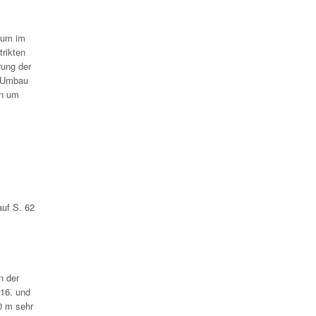
ium im
trikten
rung der
, Umbau
en um
auf S. 62
n der
16. und
0 m sehr