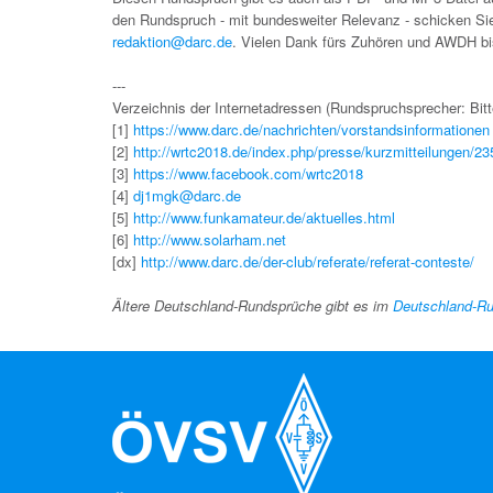
den Rundspruch - mit bundesweiter Relevanz - schicken Sie
redaktion@darc.de
. Vielen Dank fürs Zuhören und AWDH b
---
Verzeichnis der Internetadressen (Rundspruchsprecher: Bitte
[1]
https://www.darc.de/nachrichten/vorstandsinformationen
[2]
http://wrtc2018.de/index.php/presse/kurzmitteilungen/23
[3]
https://www.facebook.com/wrtc2018
[4]
dj1mgk@darc.de
[5]
http://www.funkamateur.de/aktuelles.html
[6]
http://www.solarham.net
[dx]
http://www.darc.de/der-club/referate/referat-conteste/
Ältere Deutschland-Rundsprüche gibt es im
Deutschland-Ru