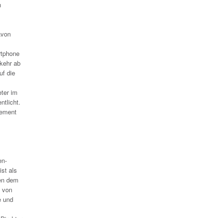
n
avon
rtphone
rkehr ab
uf die
ter im
ntlicht.
tement
en-
st als
men dem
e von
e und