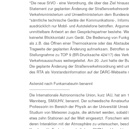
"Die neue StVO - eine Verordnung, die über das Ziel hinaus
Statement zur geplanten Änderung der Straßenverkehrsordn
Verkehrsministerium und Umweltministerium dem Bundesrat 
"sämtliche technische Geräte der Kommunikations-, Informa
ausdrücklich nur Mobil- und Autotelefone betroffen. Argumen
unmittelbare Antwort an den Gesprächspartner bestehe. We
keinerlei Blickkontakt zum Gerät. Die Bedienung von Funkg
als z.B. das Öffnen einer Thermoskanne oder das Abstaube
Tragweite der geplanten Änderung aufmerksam. Betroffen se
Stellungnahme zu TOP 9 (BR-Drucksache 424/17) des Verke
Verkehrsausschuss weitergeleitet. Am 20. Juni hatte der Bun
Die geplante Änderung der Straßenverkehrsordnung wird u
des RTA als Vorstandsinformation auf der DARC-Webseite n
Asteroid nach Funkamateurin benannt
-----------------------------------
Die Internationale Astronomische Union, kurz IAU, hat am 
Wannberg, SM3UHV, benannt. Der schwedische Amateurfunkv
Professorin im Bereich der Physik an der Universität Ume
Studium von Meteoren zugute, die aktiviert werden, sobald i
etwa zehn Stationen auf der Welt eingesetzt. Forschern wir
deren Interaktion mit der Atmosphäre zu untersuchen, besc