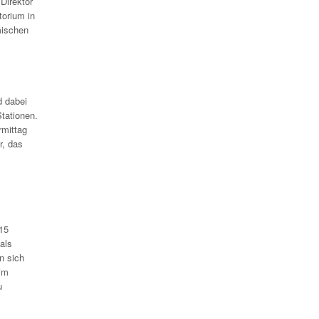
Direktor
torium in
mischen
d dabei
tationen.
rmittag
r, das
15
als
n sich
im
u