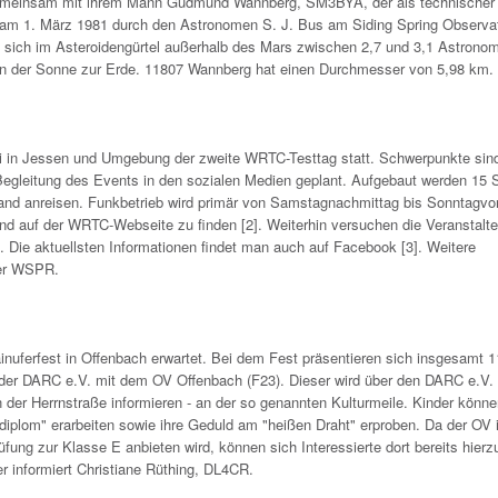
gemeinsam mit ihrem Mann Gudmund Wannberg, SM3BYA, der als technischer 
e am 1. März 1981 durch den Astronomen S. J. Bus am Siding Spring Observa
 sich im Asteroidengürtel außerhalb des Mars zwischen 2,7 und 3,1 Astrono
on der Sonne zur Erde. 11807 Wannberg hat einen Durchmesser von 5,98 km.
ni in Jessen und Umgebung der zweite WRTC-Testtag statt. Schwerpunkte sin
 Begleitung des Events in den sozialen Medien geplant. Aufgebaut werden 15 S
chland anreisen. Funkbetrieb wird primär von Samstagnachmittag bis Sonntagvo
nd auf der WRTC-Webseite zu finden [2]. Weiterhin versuchen die Veranstalte
. Die aktuellsten Informationen findet man auch auf Facebook [3]. Weitere
der WSPR.
uferfest in Offenbach erwartet. Bei dem Fest präsentieren sich insgesamt 1
h der DARC e.V. mit dem OV Offenbach (F23). Dieser wird über den DARC e.V. 
der Herrnstraße informieren - an der so genannten Kulturmeile. Kinder könne
iplom" erarbeiten sowie ihre Geduld am "heißen Draht" erproben. Da der OV 
üfung zur Klasse E anbieten wird, können sich Interessierte dort bereits hierz
er informiert Christiane Rüthing, DL4CR.