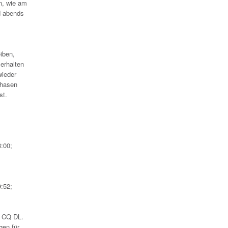
en, wie am
d abends
iben,
erhalten
wieder
phasen
st.
:00;
:52;
n CQ DL.
gen für