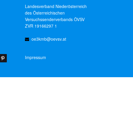
Landesverband Niederösterreich
des Österreichischen
Versuchssenderverbands ÖVSV
ZVR 19166297 1
oe3kmb@oevsv.at
Impressum