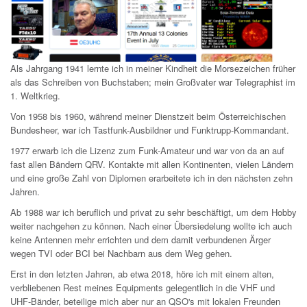
Als Jahrgang 1941 lernte ich in meiner Kindheit die Morsezeichen früher
als das Schreiben von Buchstaben; mein Großvater war Telegraphist im
1. Weltkrieg.
Von 1958 bis 1960, während meiner Dienstzeit beim Österreichischen
Bundesheer, war ich Tastfunk-Ausbildner und Funktrupp-Kommandant.
1977 erwarb ich die Lizenz zum Funk-Amateur und war von da an auf
fast allen Bändern QRV. Kontakte mit allen Kontinenten, vielen Ländern
und eine große Zahl von Diplomen erarbeitete ich in den nächsten zehn
Jahren.
Ab 1988 war ich beruflich und privat zu sehr beschäftigt, um dem Hobby
weiter nachgehen zu können. Nach einer Übersiedelung wollte ich auch
keine Antennen mehr errichten und dem damit verbundenen Ärger
wegen TVI oder BCI bei Nachbarn aus dem Weg gehen.
Erst in den letzten Jahren, ab etwa 2018, höre ich mit einem alten,
verbliebenen Rest meines Equipments gelegentlich in die VHF und
UHF-Bänder, beteilige mich aber nur an QSO's mit lokalen Freunden