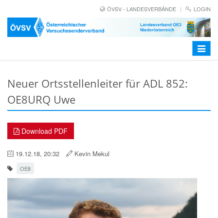
ÖVSV - LANDESVERBÄNDE
LOGIN
Toggle
navigat
Neuer Ortsstellenleiter für ADL 852:
OE8URQ Uwe
Download PDF
19.12.18, 20:32
Kevin Mekul
OE8