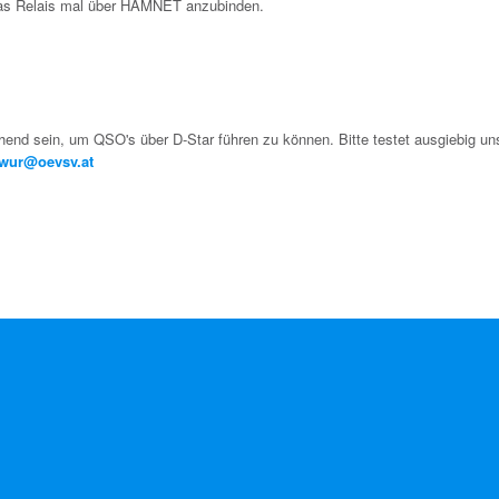
das Relais mal über HAMNET anzubinden.
hend sein, um QSO's über D-Star führen zu können. Bitte testet ausgiebig un
wur@oevsv.at