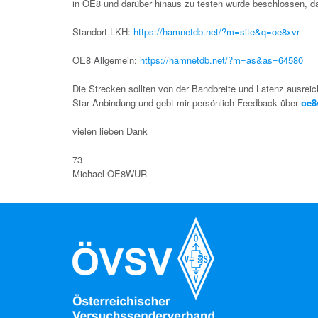
in OE8 und darüber hinaus zu testen wurde beschlossen, 
Standort LKH:
https://hamnetdb.net/?m=site&q=oe8xvr
OE8 Allgemein:
https://hamnetdb.net/?m=as&as=64580
Die Strecken sollten von der Bandbreite und Latenz ausreic
Star Anbindung und gebt mir persönlich Feedback über
oe8
vielen lieben Dank
73
Michael OE8WUR