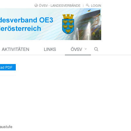
ÖVSV - LANDESVERBÄNDE
LOGIN
AKTIVITÄTEN
LINKS
ÖVSV
ad PDF
austufe