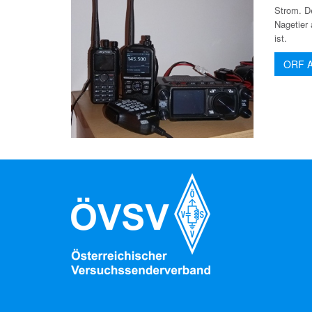
Strom. D
Nagetier
ist.
ORF Ar