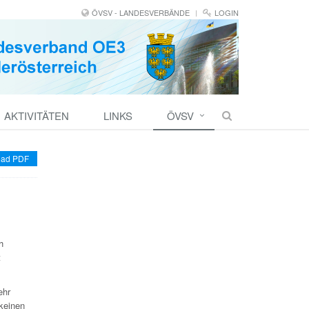
ÖVSV - LANDESVERBÄNDE
LOGIN
AKTIVITÄTEN
LINKS
ÖVSV
ad PDF
h
t
ehr
 keinen