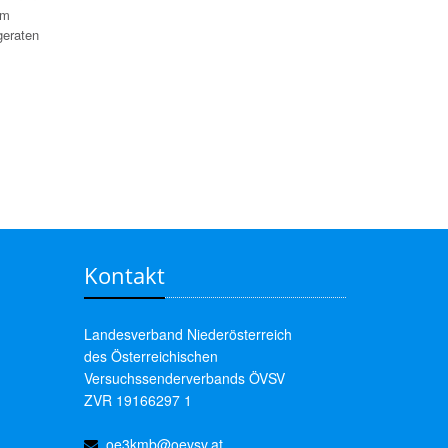
em
geraten
Kontakt
Landesverband Niederösterreich
des Österreichischen
Versuchssenderverbands ÖVSV
ZVR 19166297 1
oe3kmb@oevsv.at