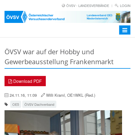
ÖVSV - LANDESVERBÄNDE
LOGIN
Toggle
navigat
ÖVSV war auf der Hobby und
Gewerbeausstellung Frankenmarkt
Download PDF
24.11.16, 11:09
Willi Kraml, OE1WKL (Red.)
OE5
ÖVSV Dachverband