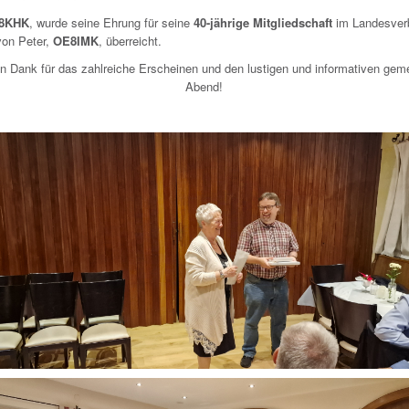
8KHK
, wurde seine Ehrung für seine
40-jährige Mitgliedschaft
im Landesver
von Peter,
OE8IMK
, überreicht.
en Dank für das zahlreiche Erscheinen und den lustigen und informativen ge
Abend!