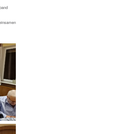
band
meinsamen