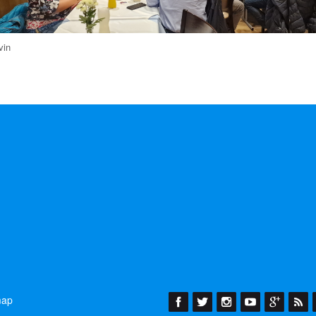
vin
M
map