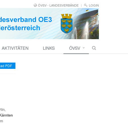
ÖVSV - LANDESVERBÄNDE
LOGIN
AKTIVITÄTEN
LINKS
ÖVSV
ad PDF
tin,
Kärnten
im