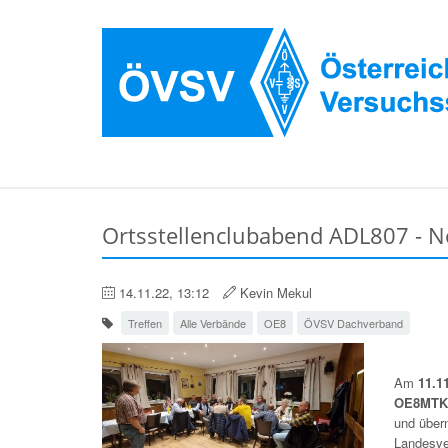
Ortsstellenclubabend ADL807 - 
14.11.22, 13:12
Kevin Mekul
Treffen
Alle Verbände
OE8
ÖVSV Dachverband
Am
11.1
OE8MT
und über
Landesve