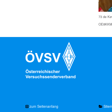
73 de Ke
OE8KK
zum Seitenanfang
Site