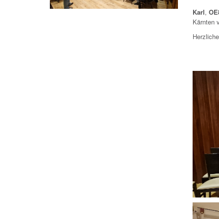
Karl
,
OE
Kärnten 
Herzlich