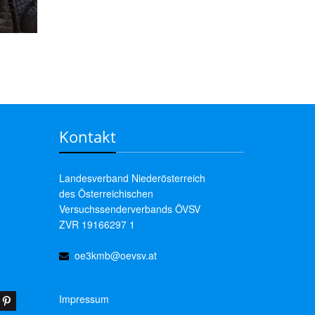
Kontakt
Landesverband Niederösterreich
des Österreichischen
Versuchssenderverbands ÖVSV
ZVR 19166297 1
oe3kmb@oevsv.at
Impressum