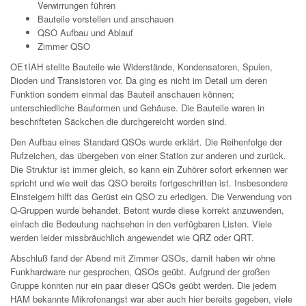
Verwirrungen führen
Bauteile vorstellen und anschauen
QSO Aufbau und Ablauf
Zimmer QSO
OE1IAH stellte Bauteile wie Widerstände, Kondensatoren, Spulen,
Dioden und Transistoren vor. Da ging es nicht im Detail um deren
Funktion sondern einmal das Bauteil anschauen können;
unterschiedliche Bauformen und Gehäuse. Die Bauteile waren in
beschrifteten Säckchen die durchgereicht worden sind.
Den Aufbau eines Standard QSOs wurde erklärt. Die Reihenfolge der
Rufzeichen, das übergeben von einer Station zur anderen und zurück.
Die Struktur ist immer gleich, so kann ein Zuhörer sofort erkennen wer
spricht und wie weit das QSO bereits fortgeschritten ist. Insbesondere
Einsteigern hilft das Gerüst ein QSO zu erledigen. Die Verwendung von
Q-Gruppen wurde behandet. Betont wurde diese korrekt anzuwenden,
einfach die Bedeutung nachsehen in den verfügbaren Listen. Viele
werden leider missbräuchlich angewendet wie QRZ oder QRT.
Abschluß fand der Abend mit Zimmer QSOs, damit haben wir ohne
Funkhardware nur gesprochen, QSOs geübt. Aufgrund der großen
Gruppe konnten nur ein paar dieser QSOs geübt werden. Die jedem
HAM bekannte Mikrofonangst war aber auch hier bereits gegeben, viele