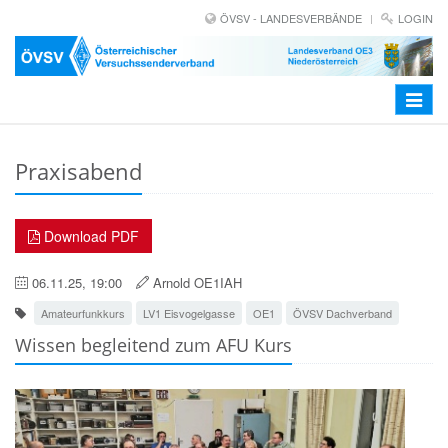
ÖVSV - LANDESVERBÄNDE
LOGIN
Toggle
navigat
Praxisabend
Download PDF
06.11.25, 19:00
Arnold OE1IAH
Amateurfunkkurs
LV1 Eisvogelgasse
OE1
ÖVSV Dachverband
Wissen begleitend zum AFU Kurs