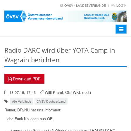
ÖVSV - LANDESVERBÄNDE
LOGIN
Toggle
navigat
Radio DARC wird über YOTA Camp in
Wagrain berichten
Download PDF
13.07.16, 17:43
Willi Kraml, OE1WKL (red.)
Alle Verbände
ÖVSV Dachverband
Rainer, DF2NU hat uns informiert:
Liebe Funk-Kollegen aus OE,
am kommenden Sonntag (+5 Wiederholungen) wird RADIO DARC