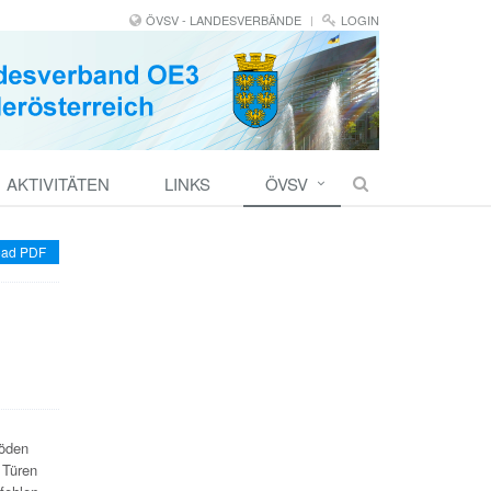
ÖVSV - LANDESVERBÄNDE
LOGIN
AKTIVITÄTEN
LINKS
ÖVSV
ad PDF
Böden
 Türen