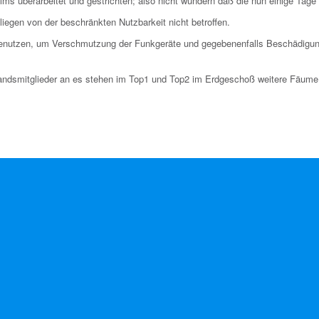
 überarbeitet und gestrichten; also nicht wundern daß die nun einige Tage 
n liegen von der beschränkten Nutzbarkeit nicht betroffen.
 benutzen, um Verschmutzung der Funkgeräte und gegebenenfalls Beschädigu
standsmitglieder an es stehen im Top1 und Top2 im Erdgeschoß weitere Fäume