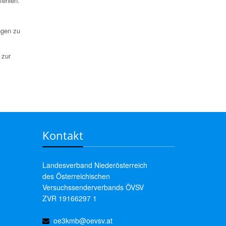
fehlen.
ngen zu
 zur
Kontakt
Landesverband Niederösterreich
des Österreichischen
Versuchssenderverbands ÖVSV
ZVR 19166297 1
oe3kmb@oevsv.at