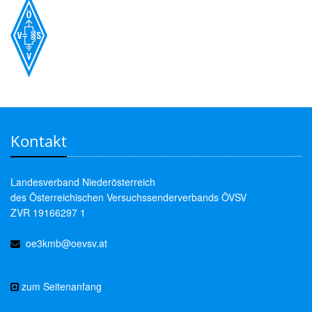
Kontakt
Landesverband Niederösterreich
des Österreichischen Versuchssenderverbands ÖVSV
ZVR 19166297 1
oe3kmb@oevsv.at
zum Seitenanfang