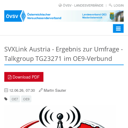
ÖVSV - LANDESVERBÄNDE
LOGIN
Toggle
navigat
SVXLink Austria - Ergebnis zur Umfrage -
Talkgroup TG23271 im OE9-Verbund
Download PDF
12.06.26, 07:30
Martin Sauter
OE7
OE9