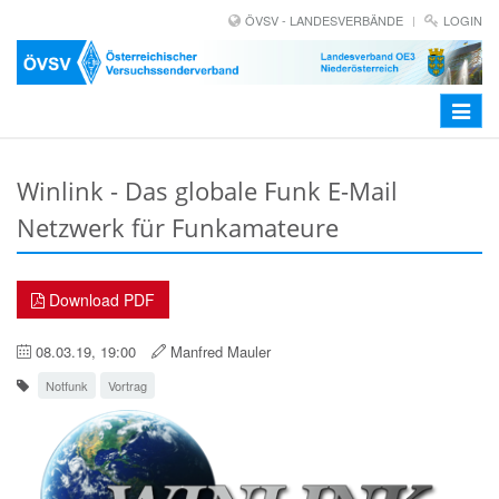
ÖVSV - LANDESVERBÄNDE
LOGIN
Toggle
navigat
Winlink - Das globale Funk E-Mail
Netzwerk für Funkamateure
Download PDF
08.03.19, 19:00
Manfred Mauler
Notfunk
Vortrag