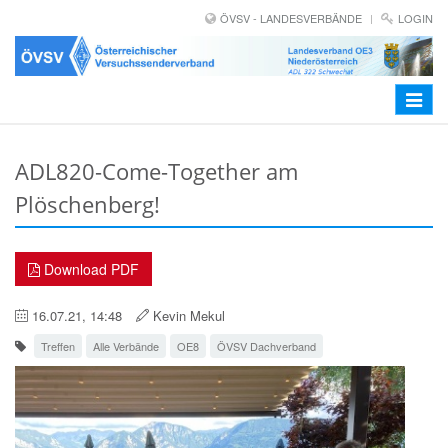
ÖVSV - LANDESVERBÄNDE
LOGIN
Toggle
navigat
ADL820-Come-Together am
Plöschenberg!
Download PDF
16.07.21, 14:48
Kevin Mekul
Treffen
Alle Verbände
OE8
ÖVSV Dachverband