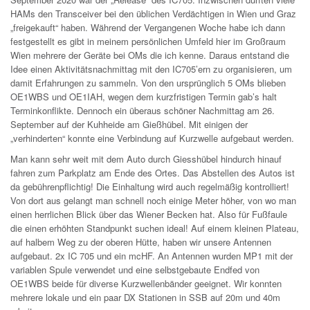
HAMs den Transceiver bei den üblichen Verdächtigen in Wien und Graz
„freigekauft“ haben. Während der Vergangenen Woche habe ich dann
festgestellt es gibt in meinem persönlichen Umfeld hier im Großraum
Wien mehrere der Geräte bei OMs die ich kenne. Daraus entstand die
Idee einen Aktivitätsnachmittag mit den IC705’ern zu organisieren, um
damit Erfahrungen zu sammeln. Von den ursprünglich 5 OMs blieben
OE1WBS und OE1IAH, wegen dem kurzfristigen Termin gab’s halt
Terminkonflikte. Dennoch ein überaus schöner Nachmittag am 26.
September auf der Kuhheide am Gießhübel. Mit einigen der
„verhinderten“ konnte eine Verbindung auf Kurzwelle aufgebaut werden.
Man kann sehr weit mit dem Auto durch Giesshübel hindurch hinauf
fahren zum Parkplatz am Ende des Ortes. Das Abstellen des Autos ist
da gebührenpflichtig! Die Einhaltung wird auch regelmäßig kontrolliert!
Von dort aus gelangt man schnell noch einige Meter höher, von wo man
einen herrlichen Blick über das Wiener Becken hat. Also für Fußfaule
die einen erhöhten Standpunkt suchen ideal! Auf einem kleinen Plateau,
auf halbem Weg zu der oberen Hütte, haben wir unsere Antennen
aufgebaut. 2x IC 705 und ein mcHF. An Antennen wurden MP1 mit der
variablen Spule verwendet und eine selbstgebaute Endfed von
OE1WBS beide für diverse Kurzwellenbänder geeignet. Wir konnten
mehrere lokale und ein paar DX Stationen in SSB auf 20m und 40m