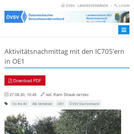
ÖVSV - LANDESVERBÄNDE
LOGIN
Toggle
navigat
Aktivitätsnachmittag mit den IC705’ern
in OE1
Download PDF
27.09.20, 10:45
red. Karin Straub oe1skc
On the Air
Alle Verbände
OE1
ÖVSV Dachverband