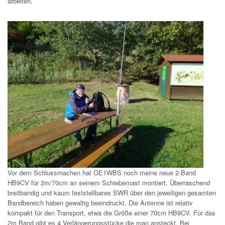
arbeiten.
Vor dem Schlussmachen hat OE1WBS noch meine neue 2-Band
HB9CV für 2m/70cm an seinem Schiebemast montiert. Überraschend
breitbandig und kaum feststellbares SWR über den jeweiligen gesamten
Bandbereich haben gewaltig beeindruckt. Die Antenne ist relativ
kompakt für den Transport, etwa die Größe einer 70cm HB9CV. Für das
2m Band gibt es 4 Verlängerungsstücke die man ansteckt. Bei