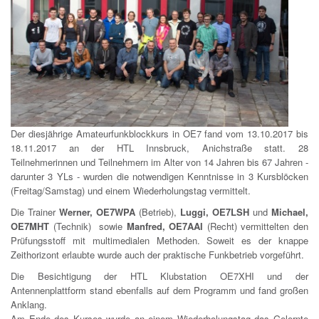
Der diesjährige Amateurfunkblockkurs in OE7 fand vom 13.10.2017 bis
18.11.2017 an der HTL Innsbruck, Anichstraße statt. 28
Teilnehmerinnen und Teilnehmern im Alter von 14 Jahren bis 67 Jahren -
darunter 3 YLs - wurden die notwendigen Kenntnisse in 3 Kursblöcken
(Freitag/Samstag) und einem Wiederholungstag vermittelt.
Die Trainer
Werner, OE7WPA
(Betrieb),
Luggi, OE7LSH
und
Michael,
OE7MHT
(Technik) sowie
Manfred, OE7AAI
(Recht) vermittelten den
Prüfungsstoff mit multimedialen Methoden. Soweit es der knappe
Zeithorizont erlaubte wurde auch der praktische Funkbetrieb vorgeführt.
Die Besichtigung der HTL Klubstation OE7XHI und der
Antennenplattform stand ebenfalls auf dem Programm und fand großen
Anklang.
Am Ende des Kurses wurde an einem Wiederholungstag das Gelernte