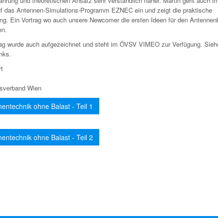
fahrung und theoretischen Ansatz sehr verständlich näher. Martin geht auch 
uf das Antennen-Simulations-Programm EZNEC ein und zeigt die praktische
g. Ein Vortrag wo auch unsere Newcomer die ersten Ideen für den Antennen
n.
rag wurde auch aufgezeichnet und steht im ÖVSV VIMEO zur Verfügung. Sieh
nks.
rt
sverband Wien
entechnik ohne Balast - Teil 1
entechnik ohne Balast - Teil 2