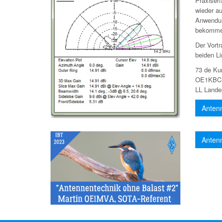
Praxiser
wieder a
Anwendun
bekomme
Der Vort
beiden Li
73 de Ku
OE1KBC
LL Lande
Antenn
Antenn