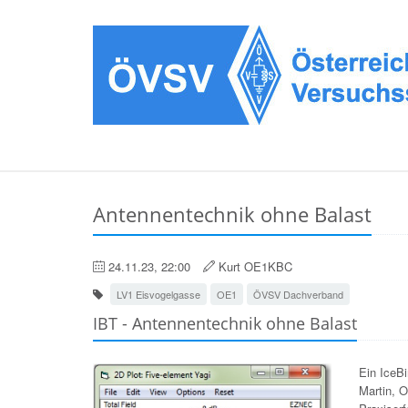
Antennentechnik ohne Balast
24.11.23, 22:00
Kurt OE1KBC
LV1 Eisvogelgasse
OE1
ÖVSV Dachverband
IBT - Antennentechnik ohne Balast
Ein IceB
Martin, 