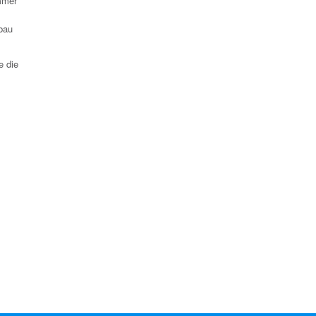
immer
bau
e die