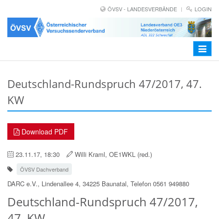
ÖVSV - LANDESVERBÄNDE
LOGIN
Toggle
navigat
Deutschland-Rundspruch 47/2017, 47.
KW
Download PDF
23.11.17, 18:30
Willi Kraml, OE1WKL (red.)
ÖVSV Dachverband
DARC e.V., Lindenallee 4, 34225 Baunatal, Telefon 0561 949880
Deutschland-Rundspruch 47/2017,
47. KW