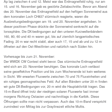
Ap lag zwischen 4 und 12. Meist war das Erdmagnetfeld ruhig, nur am
15. und 16. November gab es gestörte Zeitabschnitte. Bevor am Abend
des 20. November das Erdmagnetfeld auf den heftigen Sonnenwind aus
dem koronalen Loch CH837 stürmisch reagierte, waren die
Ausbreitungsbedingungen am 19. und 20. November angehoben. In
dieser positiven Phase drückte der Sonnenwind senkrecht auf die
Ionosphäre. Die DX-bedingungen auf den unteren Kurzwellenbändern
160, 80, 60 und 40 m waren gut, bis auf ziemlich langperiodisches
Fading. 20 m war recht stabil, aber auch 17, 15 und ab und zu 12 m
öffneten auf den Ost-Westlinien und natürlich nach Süden hin.
Vorhersage bis zum 21. November:
Der WWDX CW Contest steht bevor. Das stürmische Erdmagnetfeld
wird sich am 23. November beruhigen. Das koronale Loch verlässt
seine geoeffektive Position und bis zum Wochenende ist kein weiteres
in Sicht. Wir erwarten Fluxwerte zwischen 70 und 75 Fluxeinheiten und
ein ruhiges geomagnetisches Feld. Auf allen Bändern unter 20 m finden
wir gute DX-Bedingungen vor, 20 m wird die Hauptaktivität tragen. Das
15-m-Band öffnet trotz der niedrigen solaren Fluxwerte fast immer
morgens Richtung Ostasien und nachmittags in die Karibik. Diese
Öffnungen sollte man nicht verpassen. Auch das 10-m-Band verspricht
zumindest von Mittag bis zur Graylinezeit etliche Multis.