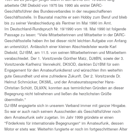
arbeitete OM Diebold von 1975 bis 1990 als erster DARC-
Geschäftsführer des Bundesverbandes in der neugeschaffenen
Geschäftsstelle. In Baunatal machte er sein Hobby zum Beruf und blieb
bis zu seiner Verabschiedung als Rentner im Mai 1990 im Amt.
Im Deutschland-Rundspruch Nr. 19/1990 vom 18. Mai 1990 ist folgende
Passage zu lesen: "Viele Mitarbeiterinnen und Mitarbeiter in der DARC-
Geschäftsstelle haben ihn bei dieser nicht leichten Aufgabe von Anfang
an unterstützt. Anlässlich einer kleinen Abschiedsfeier wurde Karl
Diebold, DJ1BM, am 11.5. von seinen Mitarbeiterinnen und Mitarbeitern
verabschiedet. Der 1. Vorsitzende Günther Matz, DJ8BN, sowie der 3.
Vorsitzende Karlheinz Vennekohl, DK5OD, dankten DJ1BM für sein
Engagement für den Amateurfunkdienst und wünschten ihm weiterhin
gute Gesundheit und eine zufriedene Zukunft. Der 2. Vorsitzende Dr.
Helmut Schmücker, DK5ML, und der Amateurratssprecher Hans-
Christian Schütt, DL9XN, konnten aus terminlichen Gründen an dieser
Begegnung nicht teilnehmen und ließen die herzlichsten Grüße
übermitteln."
DJ1BM engagierte sich in unserem Verband immer mit ganzer Hingabe.
So war er auch nach seinem Ausscheiden als Geschäftsführer noch
dem Amateurfunk sehr zugetan. Im Jahr 1999 gründete er einen
"Förderkreis für internationale Begegnungen" im Amateurfunk, dessen
Motor er stets war. Weiterhin fungierte er noch im fortgeschrittenen Alter