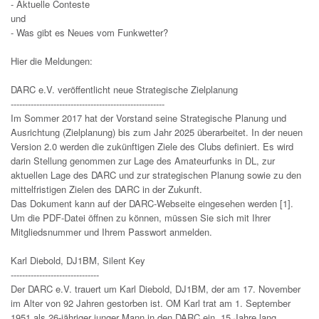
- Aktuelle Conteste
und
- Was gibt es Neues vom Funkwetter?
Hier die Meldungen:
DARC e.V. veröffentlicht neue Strategische Zielplanung
------------------------------------------------------
Im Sommer 2017 hat der Vorstand seine Strategische Planung und
Ausrichtung (Zielplanung) bis zum Jahr 2025 überarbeitet. In der neuen
Version 2.0 werden die zukünftigen Ziele des Clubs definiert. Es wird
darin Stellung genommen zur Lage des Amateurfunks in DL, zur
aktuellen Lage des DARC und zur strategischen Planung sowie zu den
mittelfristigen Zielen des DARC in der Zukunft.
Das Dokument kann auf der DARC-Webseite eingesehen werden [1].
Um die PDF-Datei öffnen zu können, müssen Sie sich mit Ihrer
Mitgliedsnummer und Ihrem Passwort anmelden.
Karl Diebold, DJ1BM, Silent Key
-------------------------------
Der DARC e.V. trauert um Karl Diebold, DJ1BM, der am 17. November
im Alter von 92 Jahren gestorben ist. OM Karl trat am 1. September
1951 als 26-jähriger junger Mann in den DARC ein. 15 Jahre lang