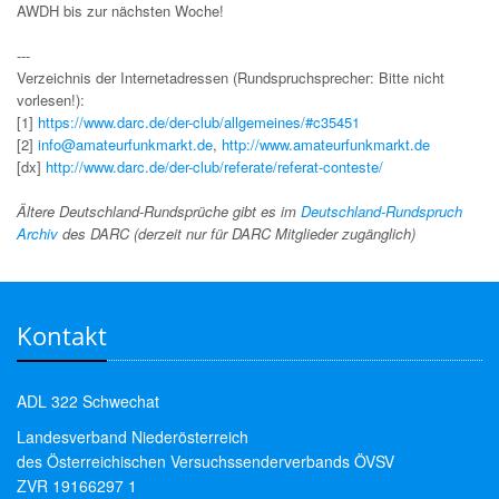
AWDH bis zur nächsten Woche!
---
Verzeichnis der Internetadressen (Rundspruchsprecher: Bitte nicht
vorlesen!):
[1]
https://www.darc.de/der-club/allgemeines/#c35451
[2]
info@amateurfunkmarkt.de
,
http://www.amateurfunkmarkt.de
[dx]
http://www.darc.de/der-club/referate/referat-conteste/
Ältere Deutschland-Rundsprüche gibt es im
Deutschland-Rundspruch
Archiv
des DARC (derzeit nur für DARC Mitglieder zugänglich)
Kontakt
ADL 322 Schwechat
Landesverband Niederösterreich
des Österreichischen Versuchssenderverbands ÖVSV
ZVR 19166297 1