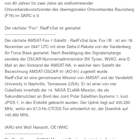
von 80 Jahren für zwei Jahre als stellvertretender
Ortsverbandsvorsitzender des überregionalen Ortsverbandes Baunsberg
(F76) im DARC e.V.
Der nächste "Fox": RadFxSat ist gestartet
-----------------------------------------
Der nächste AMSAT-Fox-1-Satellit - RadFxSat bzw. Fox-1B - ist am 18.
November um 0947 UTC mit einer Delta-II-Rakete von der Vandenberg
Air Force Base gestartet. Nach Bestätigung des Signalempfangs
sendete der OSCAR-Nummernadministrator Bill Tynan, W3XO, eine E-
Mail an den Vorstand der AMSAT-NA, in welcher dem Satellit die
Bezeichnung AMSAT-OSCAR 91 (AO-91) zugeteilt wurde.
RadFxSat ist eine gemeinsame Mission von AMSAT und der Vanderbilt
University in Nashville, Tennessee (USA). Er ist einer von vier
CubeSats innerhalb der 14. NASA ELaNA-Mission, die als
Sekundärnutzlast an Bord des Joint Polar Satelliten-Systems 1, kurz
JPSS-1, in den Erdorbit gebracht wurden. Der Uplink liegt auf 435,250
MHz, wofür ein 67,0-Hz-CTCSS-Ton erforderlich ist, der Downlink auf
145,960 MHz.
IARU ehrt Wolf Harranth, OE1WHC
-------------------------------