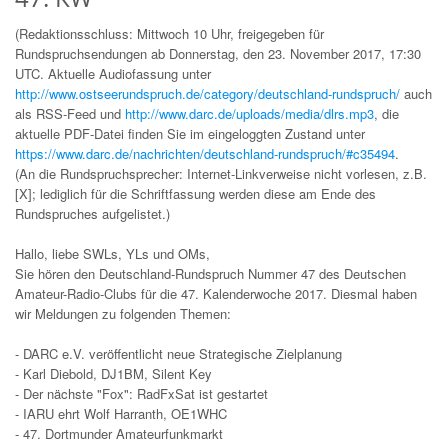
(Redaktionsschluss: Mittwoch 10 Uhr, freigegeben für
Rundspruchsendungen ab Donnerstag, den 23. November 2017, 17:30
UTC. Aktuelle Audiofassung unter
http://www.ostseerundspruch.de/category/deutschland-rundspruch/
auch
als RSS-Feed und
http://www.darc.de/uploads/media/dlrs.mp3
, die
aktuelle PDF-Datei finden Sie im eingeloggten Zustand unter
https://www.darc.de/nachrichten/deutschland-rundspruch/#c35494
.
(An die Rundspruchsprecher: Internet-Linkverweise nicht vorlesen, z.B.
[X]; lediglich für die Schriftfassung werden diese am Ende des
Rundspruches aufgelistet.)
Hallo, liebe SWLs, YLs und OMs,
Sie hören den Deutschland-Rundspruch Nummer 47 des Deutschen
Amateur-Radio-Clubs für die 47. Kalenderwoche 2017. Diesmal haben
wir Meldungen zu folgenden Themen:
- DARC e.V. veröffentlicht neue Strategische Zielplanung
- Karl Diebold, DJ1BM, Silent Key
- Der nächste "Fox": RadFxSat ist gestartet
- IARU ehrt Wolf Harranth, OE1WHC
- 47. Dortmunder Amateurfunkmarkt