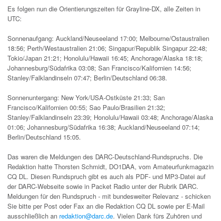
Es folgen nun die Orientierungszeiten für Grayline-DX, alle Zeiten in
UTC:
Sonnenaufgang: Auckland/Neuseeland 17:00; Melbourne/Ostaustralien
18:56; Perth/Westaustralien 21:06; Singapur/Republik Singapur 22:48;
Tokio/Japan 21:21; Honolulu/Hawaii 16:45; Anchorage/Alaska 18:18;
Johannesburg/Südafrika 03:08; San Francisco/Kalifornien 14:56;
Stanley/Falklandinseln 07:47; Berlin/Deutschland 06:38.
Sonnenuntergang: New York/USA-Ostküste 21:33; San
Francisco/Kalifornien 00:55; Sao Paulo/Brasilien 21:32;
Stanley/Falklandinseln 23:39; Honolulu/Hawaii 03:48; Anchorage/Alaska
01:06; Johannesburg/Südafrika 16:38; Auckland/Neuseeland 07:14;
Berlin/Deutschland 15:05.
Das waren die Meldungen des DARC-Deutschland-Rundspruchs. Die
Redaktion hatte Thorsten Schmidt, DO1DAA, vom Amateurfunkmagazin
CQ DL. Diesen Rundspruch gibt es auch als PDF- und MP3-Datei auf
der DARC-Webseite sowie in Packet Radio unter der Rubrik DARC.
Meldungen für den Rundspruch - mit bundesweiter Relevanz - schicken
Sie bitte per Post oder Fax an die Redaktion CQ DL sowie per E-Mail
ausschließlich an
redaktion@darc.de
. Vielen Dank fürs Zuhören und