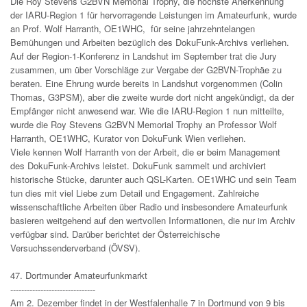
Die Roy Stevens G2BVN Memorial Trophy, die höchste Anerkennung
der IARU-Region 1 für hervorragende Leistungen im Amateurfunk, wurde
an Prof. Wolf Harranth, OE1WHC, für seine jahrzehntelangen
Bemühungen und Arbeiten bezüglich des DokuFunk-Archivs verliehen.
Auf der Region-1-Konferenz in Landshut im September trat die Jury
zusammen, um über Vorschläge zur Vergabe der G2BVN-Trophäe zu
beraten. Eine Ehrung wurde bereits in Landshut vorgenommen (Colin
Thomas, G3PSM), aber die zweite wurde dort nicht angekündigt, da der
Empfänger nicht anwesend war. Wie die IARU-Region 1 nun mitteilte,
wurde die Roy Stevens G2BVN Memorial Trophy an Professor Wolf
Harranth, OE1WHC, Kurator von DokuFunk Wien verliehen.
Viele kennen Wolf Harranth von der Arbeit, die er beim Management
des DokuFunk-Archivs leistet. DokuFunk sammelt und archiviert
historische Stücke, darunter auch QSL-Karten. OE1WHC und sein Team
tun dies mit viel Liebe zum Detail und Engagement. Zahlreiche
wissenschaftliche Arbeiten über Radio und insbesondere Amateurfunk
basieren weitgehend auf den wertvollen Informationen, die nur im Archiv
verfügbar sind. Darüber berichtet der Österreichische
Versuchssenderverband (ÖVSV).
47. Dortmunder Amateurfunkmarkt
-------------------------------
Am 2. Dezember findet in der Westfalenhalle 7 in Dortmund von 9 bis