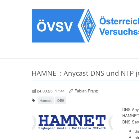
HAMNET: Anycast DNS und NTP je
24.03.25, 17:41
Fabian Franz
Hamnet
OE9
DNS Anyc
HAMNET n
DNS Serv
dn
nt