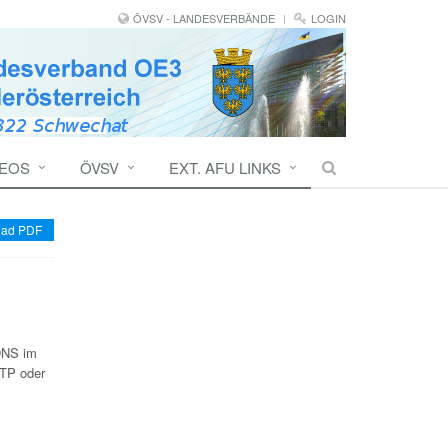
ÖVSV - LANDESVERBÄNDE
LOGIN
DEOS
ÖVSV
EXT. AFU LINKS
ad PDF
 DNS im
NTP oder