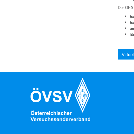
Der OE9-S
h
ha
am
fü
Virtue