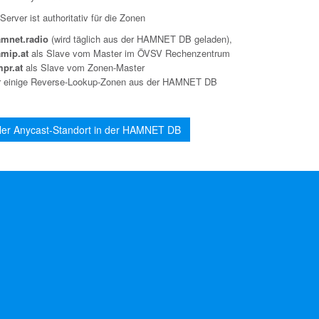
erver ist authoritativ für die Zonen
amnet.radio
(wird täglich aus der HAMNET DB geladen),
mip.at
als Slave vom Master im ÖVSV Rechenzentrum
pr.at
als Slave vom Zonen-Master
r einige Reverse-Lookup-Zonen aus der HAMNET DB
ller Anycast-Standort in der HAMNET DB