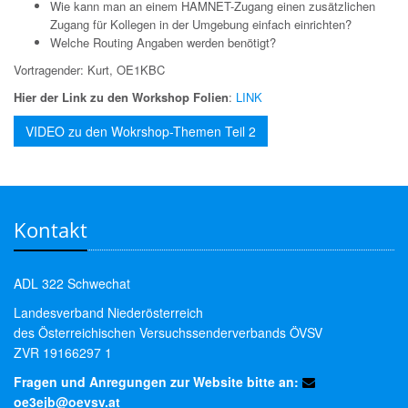
Wie kann man an einem HAMNET-Zugang einen zusätzlichen
Zugang für Kollegen in der Umgebung einfach einrichten?
Welche Routing Angaben werden benötigt?
Vortragender: Kurt, OE1KBC
Hier der Link zu den Workshop Folien
:
LINK
VIDEO zu den Wokrshop-Themen Teil 2
Kontakt
ADL 322 Schwechat
Landesverband Niederösterreich
des Österreichischen Versuchssenderverbands ÖVSV
ZVR 19166297 1
Fragen und Anregungen zur Website bitte an:
oe3ejb@oevsv.at