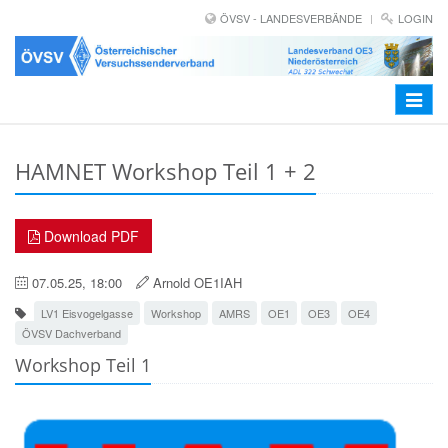
ÖVSV - LANDESVERBÄNDE
LOGIN
Toggle
navigat
HAMNET Workshop Teil 1 + 2
Download PDF
07.05.25, 18:00
Arnold OE1IAH
LV1 Eisvogelgasse
Workshop
AMRS
OE1
OE3
OE4
ÖVSV Dachverband
Workshop Teil 1