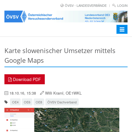
ÖVSV - LANDESVERBÄNDE
LOGIN
Toggle
navigat
Karte slowenischer Umsetzer mittels
Google Maps
Download PDF
18.10.16, 15:38
Willi Kraml, OE1WKL
OE4
OE6
OE8
ÖVSV Dachverband