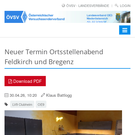
ÖVSV - LANDESVERBÄNDE
LOGIN
Toggle
navigat
Neuer Termin Ortsstellenabend
Feldkirch und Bregenz
Download PDF
30.04.26, 10:20
Klaus Battlogg
LV9 Clubheim
OE9