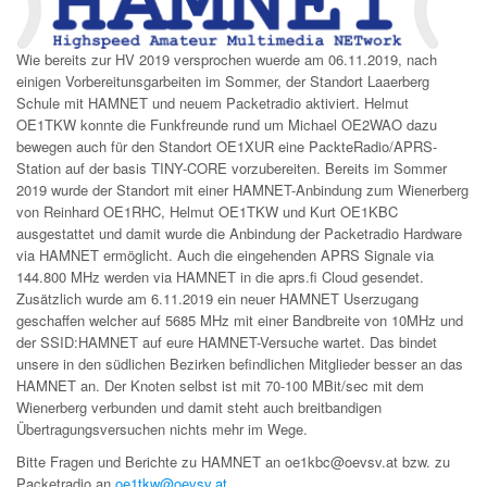
Wie bereits zur HV 2019 versprochen wuerde am 06.11.2019, nach
einigen Vorbereitunsgarbeiten im Sommer, der Standort Laaerberg
Schule mit HAMNET und neuem Packetradio aktiviert. Helmut
OE1TKW konnte die Funkfreunde rund um Michael OE2WAO dazu
bewegen auch für den Standort OE1XUR eine PackteRadio/APRS-
Station auf der basis TINY-CORE vorzubereiten. Bereits im Sommer
2019 wurde der Standort mit einer HAMNET-Anbindung zum Wienerberg
von Reinhard OE1RHC, Helmut OE1TKW und Kurt OE1KBC
ausgestattet und damit wurde die Anbindung der Packetradio Hardware
via HAMNET ermöglicht. Auch die eingehenden APRS Signale via
144.800 MHz werden via HAMNET in die aprs.fi Cloud gesendet.
Zusätzlich wurde am 6.11.2019 ein neuer HAMNET Userzugang
geschaffen welcher auf 5685 MHz mit einer Bandbreite von 10MHz und
der SSID:HAMNET auf eure HAMNET-Versuche wartet. Das bindet
unsere in den südlichen Bezirken befindlichen Mitglieder besser an das
HAMNET an. Der Knoten selbst ist mit 70-100 MBit/sec mit dem
Wienerberg verbunden und damit steht auch breitbandigen
Übertragungsversuchen nichts mehr im Wege.
Bitte Fragen und Berichte zu HAMNET an oe1kbc@oevsv.at bzw. zu
Packetradio an
oe1tkw@oevsv.at
.