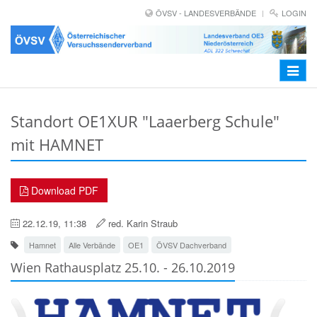
ÖVSV - LANDESVERBÄNDE
LOGIN
Toggle
navigat
Standort OE1XUR "Laaerberg Schule"
mit HAMNET
Download PDF
22.12.19, 11:38
red. Karin Straub
Hamnet
Alle Verbände
OE1
ÖVSV Dachverband
Wien Rathausplatz 25.10. - 26.10.2019