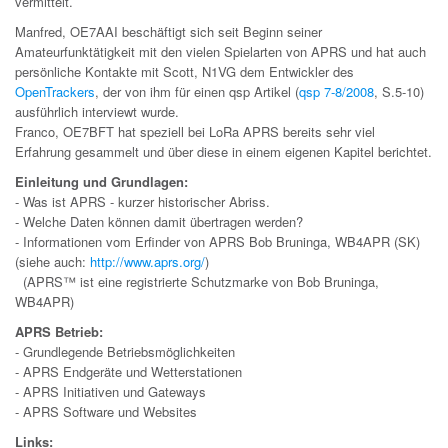
vermittelt.
Manfred, OE7AAI beschäftigt sich seit Beginn seiner
Amateurfunktätigkeit mit den vielen Spielarten von APRS und hat auch
persönliche Kontakte mit Scott, N1VG dem Entwickler des
OpenTrackers
, der von ihm für einen qsp Artikel (
qsp 7-8/2008
, S.5-10)
ausführlich interviewt wurde.
Franco, OE7BFT hat speziell bei LoRa APRS bereits sehr viel
Erfahrung gesammelt und über diese in einem eigenen Kapitel berichtet.
Einleitung und Grundlagen:
- Was ist APRS - kurzer historischer Abriss.
- Welche Daten können damit übertragen werden?
- Informationen vom Erfinder von APRS Bob Bruninga, WB4APR (SK)
(siehe auch:
http://www.aprs.org/
)
(APRS™ ist eine registrierte Schutzmarke von Bob Bruninga,
WB4APR)
APRS Betrieb:
- Grundlegende Betriebsmöglichkeiten
- APRS Endgeräte und Wetterstationen
- APRS Initiativen und Gateways
- APRS Software und Websites
Links: