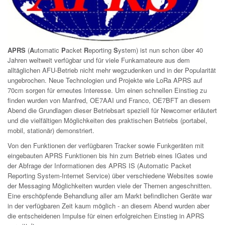
APRS
(
A
utomatic
P
acket
R
eporting
S
ystem) ist nun schon über 40
Jahren weltweit verfügbar und für viele Funkamateure aus dem
alltäglichen AFU-Betrieb nicht mehr wegzudenken und in der Popularität
ungebrochen. Neue Technologien und Projekte wie LoRa APRS auf
70cm sorgen für erneutes Interesse. Um einen schnellen Einstieg zu
finden wurden von Manfred, OE7AAI und Franco, OE7BFT an diesem
Abend die Grundlagen dieser Betriebsart speziell für Newcomer erläutert
und die vielfältigen Möglichkeiten des praktischen Betriebs (portabel,
mobil, stationär) demonstriert.
Von den Funktionen der verfügbaren Tracker sowie Funkgeräten mit
eingebauten APRS Funktionen bis hin zum Betrieb eines IGates und
der Abfrage der Informationen des APRS IS (Automatic Packet
Reporting System-Internet Service) über verschiedene Websites sowie
der Messaging Möglichkeiten wurden viele der Themen angeschnitten.
Eine erschöpfende Behandlung aller am Markt befindlichen Geräte war
in der verfügbaren Zeit kaum möglich - an diesem Abend wurden aber
die entscheidenen Impulse für einen erfolgreichen Einstieg in APRS