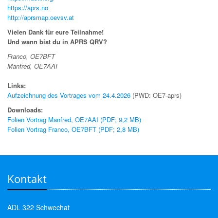
https://aprs.no
http://aprsmap.oevsv.at
Vielen Dank für eure Teilnahme!
Und wann bist du in APRS QRV?
Franco, OE7BFT
Manfred, OE7AAI
Links:
Aufzeichnung des Vortrages vom 24.4.2026
(PWD: OE7-aprs)
Downloads:
Folien Vortrag Manfred, OE7AAI (PDF; 9,2 MB)
Folien Vortrag Franco, OE7BFT (PDF; 2,8 MB)
Kontakt
ADL 322 Schwechat