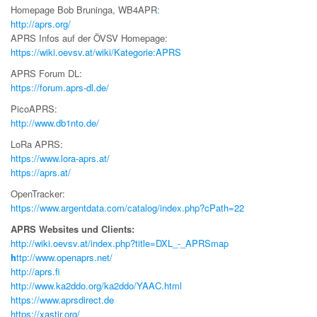
Homepage Bob Bruninga, WB4APR
:
http://aprs.org/
APRS Infos auf der ÖVSV Homepage:
https://wiki.oevsv.at/wiki/Kategorie:APRS
APRS Forum DL:
https://forum.aprs-dl.de/
PicoAPRS:
http://www.db1nto.de/
LoRa APRS:
https://www.lora-aprs.at/
https://aprs.at/
OpenTracker:
https://www.argentdata.com/catalog/index.php?cPath=22
APRS Websites und Clients:
http://wiki.oevsv.at/index.php?title=DXL_-_APRSmap
h
ttp://www.openaprs.net/
http://aprs.fi
http://www.ka2ddo.org/ka2ddo/YAAC.html
https://www.aprsdirect.de
https://xastir.org/