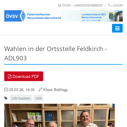
ÖVSV - LANDESVERBÄNDE
LOGIN
Toggle
navigat
Wahlen in der Ortsstelle Feldkirch -
ADL903
Download PDF
25.03.26, 19:30
Klaus Battlogg
LV9 Clubheim
OE9