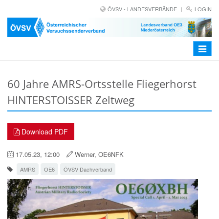
ÖVSV - LANDESVERBÄNDE
LOGIN
Toggle
navigat
60 Jahre AMRS-Ortsstelle Fliegerhorst
HINTERSTOISSER Zeltweg
Download PDF
17.05.23, 12:00
Werner, OE6NFK
AMRS
OE6
ÖVSV Dachverband