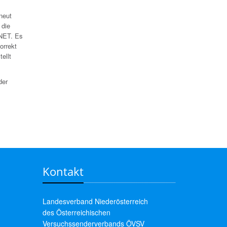
neut
 die
MNET. Es
orrekt
ellt
der
Kontakt
Landesverband Niederösterreich
des Österreichischen
Versuchssenderverbands ÖVSV