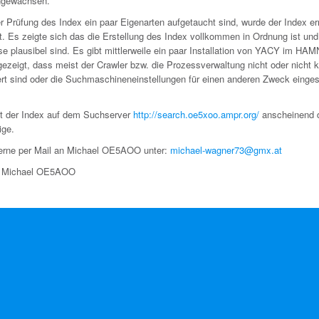
ngewachsen.
r Prüfung des Index ein paar Eigenarten aufgetaucht sind, wurde der Index er
. Es zeigte sich das die Erstellung des Index vollkommen in Ordnung ist und
e plausibel sind. Es gibt mittlerweile ein paar Installation von YACY im HA
gezeigt, dass meist der Crawler bzw. die Prozessverwaltung nicht oder nicht k
ert sind oder die Suchmaschineneinstellungen für einen anderen Zweck eingest
ist der Index auf dem Suchserver
http://search.oe5xoo.ampr.org/
anscheinend 
ige.
erne per Mail an Michael OE5AOO unter:
michael-wagner73@gmx.at
e Michael OE5AOO