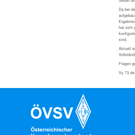
Seiten a
Da bei de
aufgebaut
Ergebniss
hat sich 
konfiguri
sind.
Aktuell 
Vollständ
Fragen g
Vy 73 d