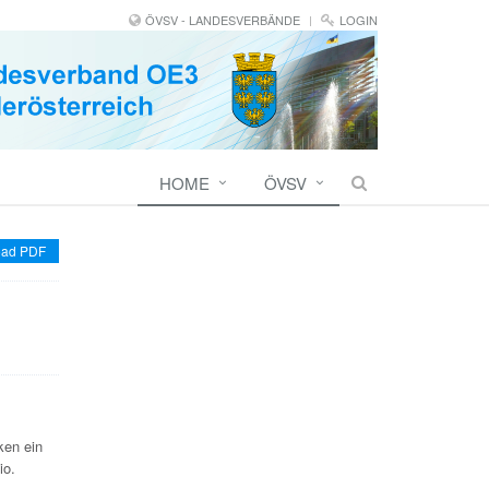
ÖVSV - LANDESVERBÄNDE
LOGIN
HOME
ÖVSV
ad PDF
ken ein
io.