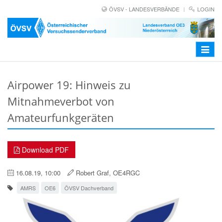
ÖVSV - LANDESVERBÄNDE
LOGIN
Toggle
navigat
Airpower 19: Hinweis zu
Mitnahmeverbot von
Amateurfunkgeräten
Download PDF
16.08.19, 10:00
Robert Graf, OE4RGC
AMRS
OE6
ÖVSV Dachverband